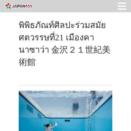
พิพิธภัณท์ศิลปะร่วมสมัย
ศตวรรษที่21 เมืองคา
นาซาว่า 金沢２１世紀美
術館