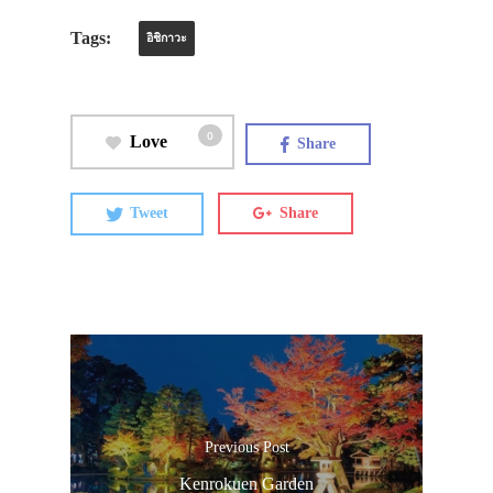
Tags:
อิชิกาวะ
0
Love
Share
Tweet
Share
Previous Post
Kenrokuen Garden