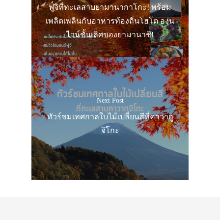
ฟูจิที่ทะเลสาบยามานากาโกะ! พร้อม
เพลิดเพลินกับอาหารท้องถิ่นโฮโต องุ่น
ไวน์ชั้นเลิศของยามานาชิ!
Next Post
ทัวร์ชมเทศกาลใบไม้เปลี่ยนสีที่คาวากู
จิโกะ