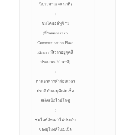
นี่ประมาณ 40 นาที)
↓
ชมไดมอล์ฟูจิ *1
(ที่Yamanakako
Communication Plaza
Kirara / มีเวลาอยู่จุดนี้
ประมาณ 30 นาที)
↓
ทานอาหารค่ำก่อนเวลา
ปรกติ กับเมนูพิเศษเซ็ต
สเต็กเนื้อไวน์โคชู
：
ชมไลท์อัพแสงไฟประดับ
ของอุโมงค์ใบเมเปิ้ล