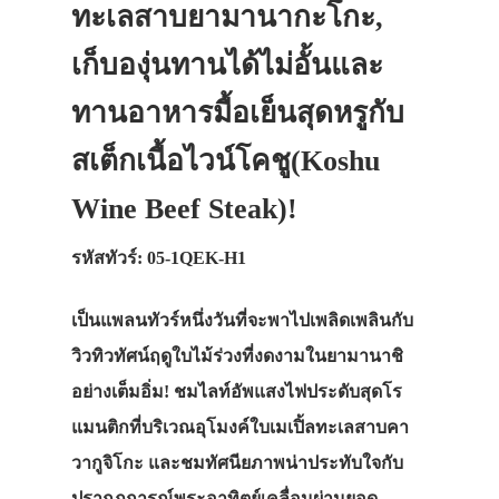
ทะเลสาบยามานากะโกะ,
เก็บองุ่นทานได้ไม่อั้นและ
ทานอาหารมื้อเย็นสุดหรูกับ
สเต็กเนื้อไวน์โคชู(Koshu
Wine Beef Steak)!
รหัสทัวร์: 05-1QEK-H1
เป็นแพลนทัวร์หนึ่งวันที่จะพาไปเพลิดเพลินกับ
วิวทิวทัศน์ฤดูใบไม้ร่วงที่งดงามในยามานาชิ
อย่างเต็มอิ่ม! ชมไลท์อัพแสงไฟประดับสุดโร
แมนติกที่บริเวณอุโมงค์ใบเมเปิ้ลทะเลสาบคา
วากูจิโกะ และชมทัศนียภาพน่าประทับใจกับ
ปรากฎการณ์พระอาทิตย์เคลื่อนผ่านยอด