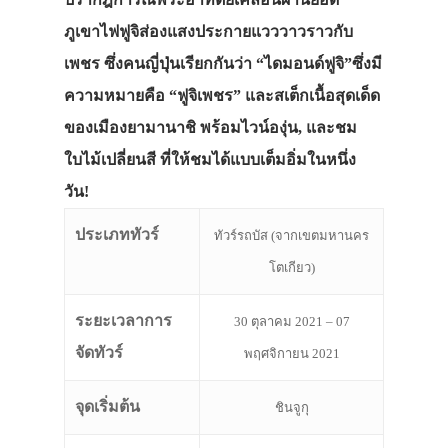
ภูเขาไฟฟูจิส่องแสงประกายแวววาวราวกับ
เพชร ซึ่งคนญี่ปุ่นเรียกกันว่า “ไดมอนด์ฟูจิ”ซึ่งมี
ความหมายคือ “ฟูจิเพชร” และสเต็กเนื้อสุดเด็ด
ของเมืองยามานาชิ พร้อมไวน์องุ่น, และชม
ใบไม้เปลี่ยนสี ที่ให้ชมได้แบบเต็มอิ่มในหนึ่ง
วัน!
ประเภททัวร์
ทัวร์รถบัส (จากเขตมหานคร
โตเกียว)
ระยะเวลาการ
30 ตุลาคม 2021 – 07
จัดทัวร์
พฤศจิกายน 2021
จุดเริ่มต้น
ชินจูกุ