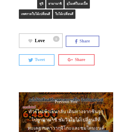
ฟูจิ
ยามานาชิ
อุโมงค์ใบเมเปิ้ล
เทศกาลใบไม้เปลี่ยนสี
ใบไม้เปลี่ยนสี
0
Love
Share
Tweet
Share
Previous Post
ทัวร์ไปเช้าเย็นกลับ เดินทางจากชินจูกุ
ไปยามานาชิ ชมวิวใบไม้เปลี่ยนสีที่
ทะเลสาบคาวากุจิโกะและชมไดมอนด์