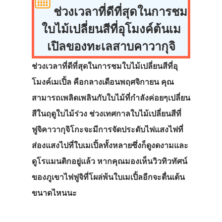
ช่วงเวลาที่ดีที่สุดในการชม
ใบไม้เปลี่ยนสีที่อุโมงค์ต้นเม
เปิลของทะเลสาบคาวากุจิ
ช่วงเวลาที่ดีที่สุดในการชมใบไม้เปลี่ยนสีที่อุ
โมงค์เมเปิ้ล คือกลางเดือนพฤศจิกายน คุณ
สามารถเพลิดเพลินกับใบไม้ที่กำลังค่อยๆเปลี่ยน
สีในฤดูใบไม้ร่วง ช่วงเทศกาลใบไม้เปลี่ยนสีที่
ฟูจิคาวากุจิโกะจะมีการจัดประดับไฟแสงไฟที่
ส่องแสงไปที่ใบเมเปิ้ลทั้งหลายซึ่งก็ดูงดงามและ
ดูโรแมนติกอยู่แล้ว หากคุณมองเห็นวิวทิวทัศน์
ของภูเขาไฟฟูจิที่โผล่พ้นใบเมเปิ้ลอีกจะตื่นเต้น
ขนาดไหนนะ