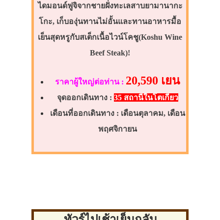
ไดมอนด์ฟูจิจากชายฝั่งทะเลสาบยามานากะ
โกะ, เก็บองุ่นทานไม่อั้นและทานอาหารมื้อ
เย็นสุดหรูกับสเต็กเนื้อไวน์โคชู(Koshu Wine
Beef Steak)!
20,590 เยน
ราคาผู้ใหญ่ต่อท่าน :
จุดออกเดินทาง :
35 สถานีในโตเกียว
เดือนที่ออกเดินทาง : เดือนตุลาคม, เดือน
พฤศจิกายน
ทัวร์ไปเช้าเย็นกลับ