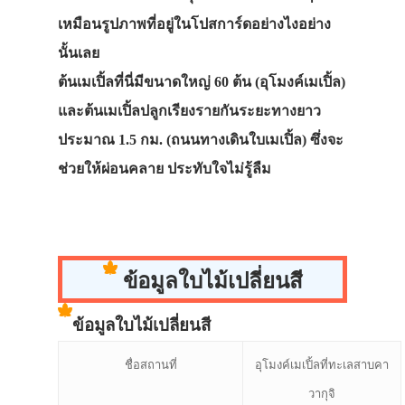
เหมือน
รูปภาพที่อยู่ในโปสการ์ดอย่างไงอย่าง
นั้นเลย
ต้นเมเปิ้ลที่นี่มีขนาดใหญ่ 60 ต้น (อุโมงค์เมเปิ้ล)
และต้นเมเปิ้ลปลูกเรียงรายกันระยะทางยาว
ประมาณ 1.5 กม. (ถนนทางเดินใบเมเปิ้ล) ซึ่งจะ
ช่วยให้ผ่อนคลาย ประทับใจไม่รู้ลืม
ข้อมูลใบไม้เปลี่ยนสี
ข้อมูลใบไม้เปลี่ยนสี
ชื่อสถานที่
อุโมงค์เมเปิ้ลที่ทะเลสาบคา
วากุจิ