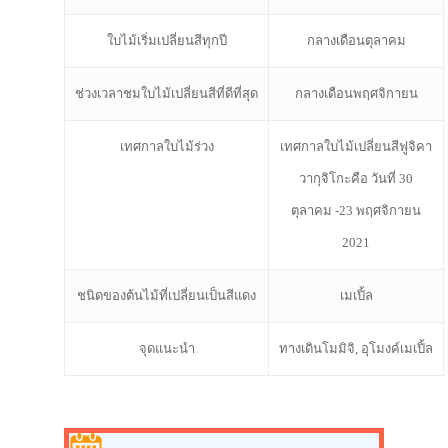
ใบไม้เริ่มเปลี่ยนสีทุกปี
กลางเดือนตุลาคม
ช่วงเวลาชมใบไม้เปลี่ยนสีที่ดีที่สุด
กลางเดือนพฤศจิกายน
เทศกาลใบไม้ร่วง
เทศกาลใบไม้เปลี่ยนสีฟูจิคา
วากุจิโกะคือ
วันที่ 30
ตุลาคม -23 พฤศจิกายน
2021
ชนิดของต้นไม้ที่เปลี่ยนเป็นสีแดง
เมเปิ้ล
จุดแนะนำ