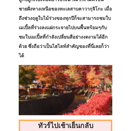
ชายฝั่งทางเหนือของทะเลสาบคาวากุจิโกะ เมื่อ
ถึงช่วงฤดูใบไม้ร่วงของทุกปีก็จะสามารถชมใบ
เมเปิ้ลที่ร่วงลงแผ่กระจายไปบนพื้นพร้อมๆกับ
ชมใบเมเปิ้ลที่กำลังเปลี่ยนสีอย่างงดงามได้อีก
ด้วย ซึ่งถือว่าเป็นไฮไลท์สำคัญของที่นี่เลยก็ว่า
ได้
ทัวร์ไปเช้าเย็นกลับ