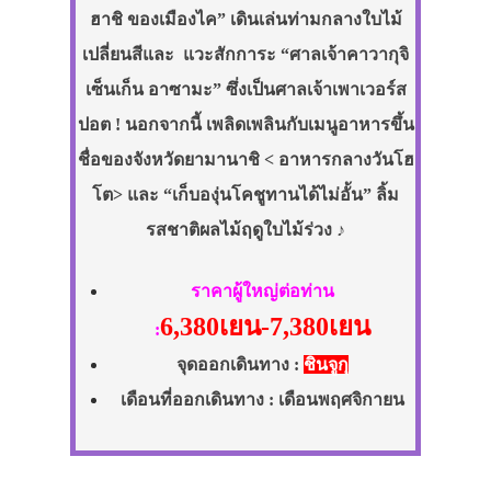
ฮาชิ ของเมืองไค” เดินเล่นท่ามกลางใบไม้
เปลี่ยนสีและ แวะสักการะ “ศาลเจ้าคาวากุจิ
เซ็นเก็น อาซามะ” ซึ่งเป็นศาลเจ้าเพาเวอร์ส
ปอต ! นอกจากนี้ เพลิดเพลินกับเมนูอาหารขึ้น
ชื่อของจังหวัดยามานาชิ < อาหารกลางวันโฮ
โต> และ “เก็บองุ่นโคชูทานได้ไม่อั้น” ลิ้ม
รสชาติผลไม้ฤดูใบไม้ร่วง ♪
ราคาผู้ใหญ่ต่อท่าน
6,380เยน-7,380เยน
:
จุดออกเดินทาง :
ชินจูกุ
เดือนที่ออกเดินทาง : เดือนพฤศจิกายน