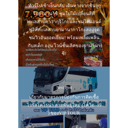
ทัวร์ไปเช้าเย็นกลับ เดินทางจากชินจูกุ
ไปยามานาชิ ชมใบไม้เปลี่ยนสีที่
ทะเลสาบคาวากุจิโกะและชมไดมอนด์
ฟูจิที่ทะเลสาบยามานากาโกะสองจุด
ชมวิวอันยอดเยี่ยม! พร้อมเพลิดเพลิน
กับสเต็ก องุ่น ไวน์ชั้นเลิศของยามานา
ชิ!
Next Post
เกี่ยวกับมาตรการป้องกันการติดเชื้อ
ไวรัสโคโรน่า สายพันธุ์ใหม่ (โควิด -19
) ของVIP TOUR