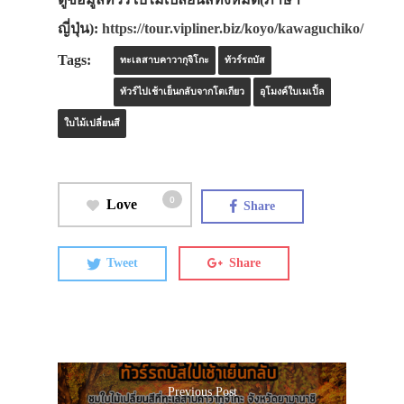
ญี่ปุ่น):
https://tour.vipliner.biz/koyo/kawaguchiko/
Tags:
ทะเลสาบคาวากุจิโกะ
ทัวร์รถบัส
ทัวร์ไปเช้าเย็นกลับจากโตเกียว
อุโมงค์ใบเมเปิ้ล
ใบไม้เปลี่ยนสี
0
Love
Share
Tweet
Share
Previous Post