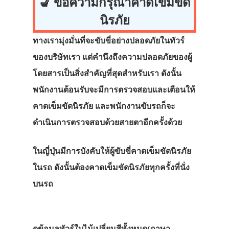
💺 ขอความกรุณาคาดเข็มขัด
นิรภัย
ทางเรามุ่งมั่นที่จะขับขี่อย่างปลอดภัยในทัวร์
ของบริษัทเรา แต่คำนึงถึงความปลอดภัยของผู้
โดยสารเป็นสิ่งสำคัญที่สุดสำหรับเรา ดังนั้น
พนักงานต้อนรับจะมีการตรวจสอบและเตือนให้
คาดเข็มขัดนิรภัย และพนักงานขับรถก็จะ
ดำเนินการตรวจสอบด้วยสายตาอีกครั้งด้วย
ในญี่ปุ่นมีการบังคับให้ผู้ขับขี่คาดเข็มขัดนิรภัย
ในรถ ดังนั้นต้องคาดเข็มขัดนิรภัยทุกครั้งที่นั่ง
บนรถ
ดูข้อมูลทัวร์ใบไม้เปลี่ยนสีทั้งหมด(ภาษา