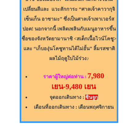
ที่พัก
เปลี่ยนสีและ แวะสักการะ “ศาลเจ้าคาวากุจิ
สาระน่ารู้
เซ็นเก็น อาซามะ” ซึ่งเป็นศาลเจ้า
เพาเวอร์ส
VIDEO
ปอต! นอกจากนี้ เพลิดเพลินกับเมนูอาหารขึ้น
ชื่อของจังหวัดยามานาชิ <สเต็กเนื้อไวน์โคชู>
ภาพประทับใจ
และ “เก็บองุ่นโคชูทานได้ไม่อั้น” ลิ้มรสชาติ
ผลไม้ฤดูใบไม้ร่วง♪
7,980
ราคาผู้ใหญ่ต่อท่าน :
เยน-9,480 เยน
จุดออกเดินทาง :
ชินจูกุ
เดือนที่ออกเดินทาง : เดือนพฤศจิกายน