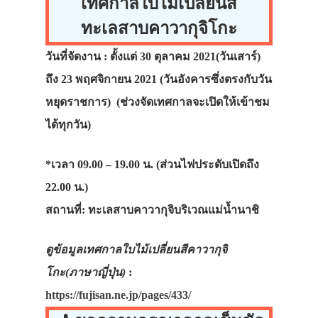
เทศกาลใบไม้เปลี่ยนสี
ทะเลสาบคาวากุจิโกะ
วันที่จัดงาน
: ตั้งแต่ 30 ตุลาคม 2021(วันเสาร์)
ถึง 23 พฤศจิกายน 2021 (วันอังคารซึ่งตรงกับวัน
หยุดราชการ) (ช่วงจัดเทศกาลจะเปิดให้เข้าชม
ได้ทุกวัน)
*
เวลา
09.00 – 19.00 น. (ส่วนไฟประดับเปิดถึง
22.00 น.)
สถานที่
: ทะเลสาบคาวากุจิบริเวณแม่น้ำนาชิ
ดูข้อมูลเทศกาลใบไม้เปลี่ยนสีคาวากุจิ
โกะ(ภาษาญี่ปุ่น)
:
https://fujisan.ne.jp/pages/433/