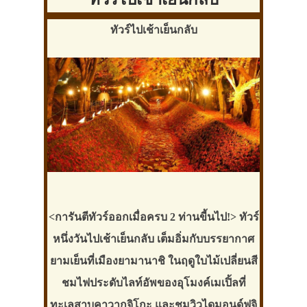
ทัวร์ไปเช้าเย็นกลับ
<การันตีทัวร์ออกเมื่อครบ 2 ท่านขี้นไป!> ทัวร์
หนึ่งวันไปเช้าเย็นกลับ เต็มอิ่มกับบรรยากาศ
ยามเย็นที่เมืองยามานาชิ ในฤดูใบไม้เปลี่ยนสี
ชมไฟประดับไลท์อัพของอุโมงค์เมเปิ้ลที่
ทะเลสาบคาวากุจิโกะ และชมวิวไดมอนด์ฟูจิ