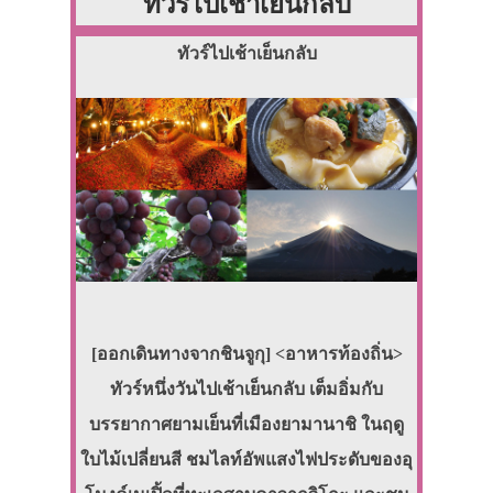
ทัวร์ไปเช้าเย็นกลับ
ทัวร์ไปเช้าเย็นกลับ
[ออกเดินทางจากชินจูกุ] <อาหารท้องถิ่น>
ทัวร์หนึ่งวันไปเช้าเย็นกลับ เต็มอิ่มกับ
บรรยากาศยามเย็นที่เมืองยามานาชิ ในฤดู
ใบไม้เปลี่ยนสี ชมไลท์อัพแสงไฟประดับของอุ