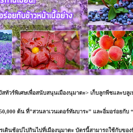
ัสทัวร์พิเศษเพื่อสนับสนุนเมืองนุมาตะ> เก็บลูกพีชและบลู
50,000 ต้น ที่”สวนลาเวนเดอร์ทัมบาระ” และอิ่มอร่อยกับ “ข้
ตรเดินช้อปไปกินไปที่เมืองนุมาตะ บัตรนี้สามารถใช้กับของที