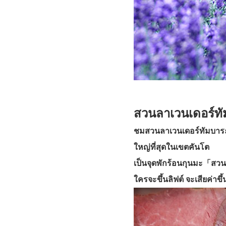
สวนลาเวนเดอร์ท
ชมสวนลาเวนเดอร์ทัมบาระ (
ใหญ่ที่สุดในเขตคันโต
เป็นจุดพักร้อนกุนมะ「สวน
ใครจะขึ้นลิฟต์ จะเสียค่าข