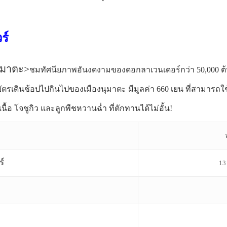
ร์
ุมาตะ>
ชมทัศนียภาพอันงดงามของดอกลาเวนเดอร์กว่า 50,000 ต้น แ
บัตรเดินช้อปไปกินไปของเมืองนุมาตะ มีมูลค่า 660 เยน ที่สามารถใ
งเนื้อ โจชูกิว และลูกพีชหวานฉ่ำ ที่ตักทานได้ไม่อั้น!
ร์
13