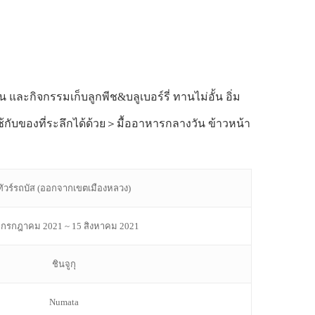
ละกิจกรรมเก็บลูกพีช&บลูเบอร์รี่ ทานไม่อั้น อิ่ม
ช้กับของที่ระลึกได้ด้วย＞มื้ออาหารกลางวัน ข้าวหน้า
ทัวร์รถบัส (ออกจากเขตเมืองหลวง)
 กรกฎาคม 2021 ~ 15 สิงหาคม 2021
ชินจูกุ
Numata