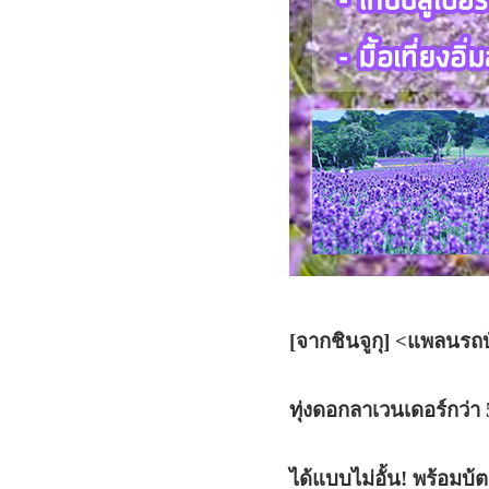
[จากชินจูกุ] <แพลนรถบ
ทุ่งดอกลาเวนเดอร์กว่า 
ได้แบบไม่อั้น! พร้อมบ้