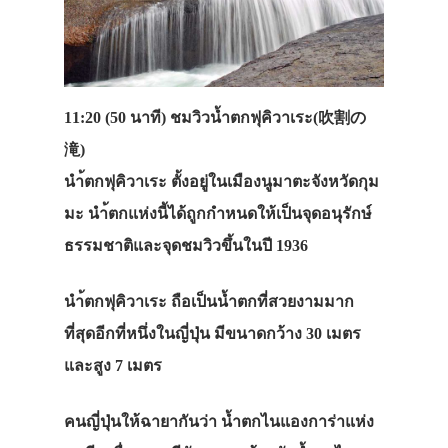
11:20 (50 นาที)
ชมวิวน้ำตกฟุคิวาเระ(
吹割の
滝)
นำ้ตกฟุคิวาเระ
ตั้งอยู่ในเมืองนูมาตะจังหวัดกุม
มะ
นำ้ตกแห่งนี้ได้ถูกกำหนดให้เป็นจุดอนุรักษ์
ประเทศญี่ปุ่น
ธรรมชาติและจุดชมวิว
ขึ้นในปี
1936
เที่ยวญี่ปุ่นด้วย
นำ้ตกฟุคิวาเระ
ถือเป็นน้ำตกที่สวยงามมาก
เอง
ที่สุดอีกที่หนึ่งในญี่ปุ่น
มีขนาดกว้าง
30
เมตร
รถบัส
และสูง
7
เมตร
เดินทาง
ทัวร์
คนญี่ปุ่นให้ฉายากันว่า
น้ำตกไนแองการ่าแห่ง