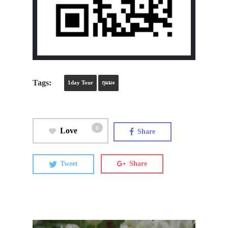
Tags:
1day Tour
กุมมะ
0
Love
Share
Tweet
Share