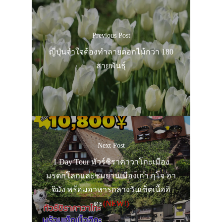
Previous Post
ญี่ปุ่นจำใจต้องทำลายดอกไม้กว่า 180
สายพันธุ์
Next Post
1 Day Tour ทัวร์ชิราคาวาโกะเมือง
มรดกโลกและชมย่านเมืองเก่า กุโจ ฮา
จิมัง พร้อมอาหารกลางวันเซ็ตเนื้อฮิ
ดะ
(NEW!)