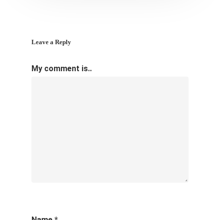
Leave a Reply
My comment is..
Name
*