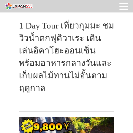
1 Day Tour เที่ยวกุมมะ ชม
วิวน้ำตกฟุคิวาเระ เดิน
เล่นอิคาโฮะออนเซ็น
พร้อมอาหารกลางวันและ
เก็บผลไม้ทานไม่อั้นตาม
ฤดูกาล