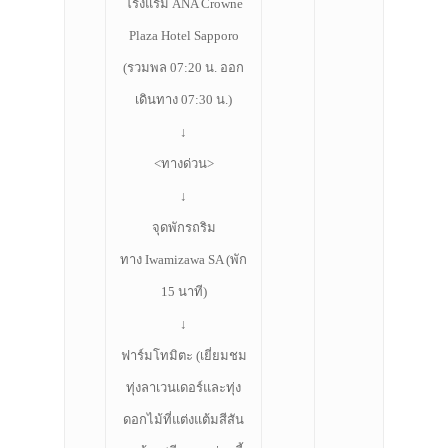
โรงแรม ANA Crowne
Plaza Hotel Sapporo
(รวมพล 07:20 น. ออก
เดินทาง 07:30 น.)
↓
<ทางด่วน>
↓
ประเทศญี่ปุ่น
จุดพักรถริม
ทาง Iwamizawa SA (พัก
เที่ยวญี่ปุ่นด้วย
15 นาที)
เอง
↓
รถบัส
ฟาร์มโทมิตะ (เยี่ยมชม
เดินทาง
ทุ่งลาเวนเดอร์และทุ่ง
ทัวร์
ดอกไม้ที่แต่งแต้มสีสัน