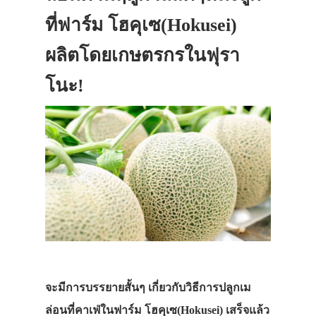
ที่ฟาร์ม โฮคุเซ(Hokusei)
ผลิตโดยเกษตรกรในฟุรา
โนะ!
จะมีการบรรยายสั้นๆ เกี่ยวกับวิธีการปลูกเม
ล่อนที่คาเฟ่ในฟาร์ม โฮคุเซ(Hokusei) เสร็จแล้ว