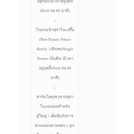
ฤดูร้อน/มีเวลาอยู่จุดนี้
ที่พัก
ประมาณ 60 นาที)
สาระน่ารู้
↓
VIDEO
โรงแรมนิวฟุราโนะปริ๊น
ภาพประทับใจ
(New Furano Prince
Hotel)（เดินชมNingle
Terrace เป็นต้น/ มีเวลา
อยู่จุดนี้ประมาณ 60
นาที)
↓
ฟาร์มโฮคุเซ (ทานฟุรา
โนะเมลอนสำหรับ
ผู้ใหญ่！เต็มอิ่มกับการ
ผ่าเมล่อนทานสดๆ 1 ลูก/