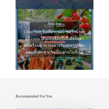
Next Post
1 Day Tour ไปเที่ยวกุนมะ ชมวิวน้ำตก
ฟุคิวาเระ เดินเล่นช้อปปิ้งที่เมืองนุมา
ตะ พร้อมอาหารกลางวันสุดหรูปูหิมะ
และเก็บผลซากุรันโบะทานไม่อั้น🍒
Recommended For You