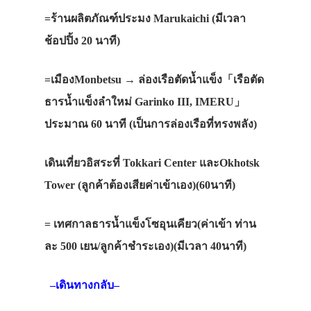
=
ร้านผลิตภัณฑ์ประมง
Marukaichi (
มีเวลา
ช้อปปิ้ง
20
นาที
)
=
เมือง
Monbetsu →
ล่องเรือตัดน้ำแข็ง
「
เรือตัด
ธารน้ำแข็งลำใหม่
Garinko III, IMERU
」
ประมาณ
60
นาที
(
เป็นการล่องเรือที่ทรงพลัง
)
เดินเที่ยวอิสระที่
Tokkari Center
และ
Okhotsk
Tower (
ลูกค้าต้องเสียค่าเข้าเอง
)(60
นาที
)
=
เทศกาลธารน้ำแข็งโซอุนเคียว
(
ค่าเข้า
ท่าน
ละ
500
เยน
/
ลูกค้าชำระเอง
)(
มีเวลา
40
นาที
)
–
เดินทางกลับ
–