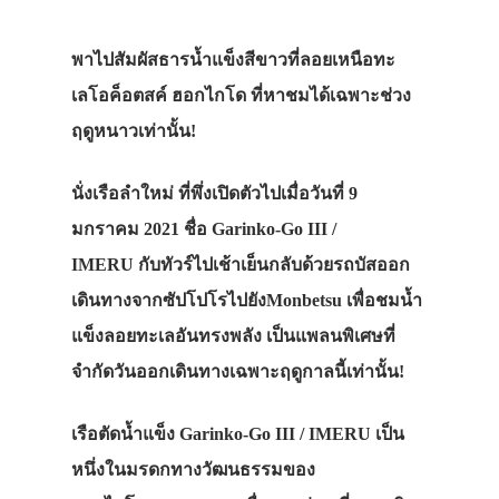
พาไปสัมผัสธารน้ำแข็งสีขาวที่ลอยเหนือทะ
เลโอค็อตสค์ ฮอกไกโด ที่หาชมได้เฉพาะช่วง
ฤดูหนาวเท่านั้น!
นั่งเรือลำใหม่ ที่พึ่งเปิดตัวไปเมื่อวันที่ 9
มกราคม 2021 ชื่อ Garinko-Go III /
IMERU กับทัวร์ไปเช้าเย็นกลับด้วยรถบัสออก
เดินทางจากซัปโปโรไปยังMonbetsu เพื่อชมน้ำ
แข็งลอยทะเลอันทรงพลัง เป็นแพลนพิเศษที่
จำกัดวันออกเดินทางเฉพาะฤดูกาลนี้เท่านั้น!
เรือตัดน้ำแข็ง Garinko-Go III / IMERU เป็น
หนึ่งในมรดกทางวัฒนธรรมของ