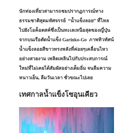
นักท่องเที่ยวสามารถชมปรากฏการณ์ทาง
ธรรมชาติสุดมหัศจรรย์ “น้ำแข็งลอย” ที่ไหล
ไปยังโอค็อตสค์ซึ่งเป็นทะเลเหนือสุดของญี่ปุ่น
จากบนเรือตัดน้ำแข็ง Garinko-Go ภาพทิวทัศน์
น้ำแข็งลอยสีขาวทรงพลังที่ค่อยๆเคลื่อนไหว
อย่างสวยงาม เพลิดเพลินไปกับประสบการณ์
ใหม่ที่ไม่เคยได้สัมผัสอย่างเต็มอิ่ม จนลืมความ
หนาวเย็น, ลืมวันเวลา ชั่วขณะไปเลย
เทศกาลน้ำแข็งโซอุนเคียว