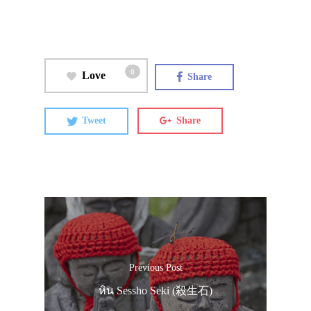
0
Love
Share
Tweet
Share
Previous Post
หิน Sessho Seki (殺生石)