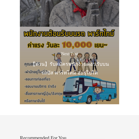
Next Post
【ด่วน】รับสมัครพนักงานต้อนรับบน
รถบัส พาร์ทไทม์ อะรุไบโต
Recommended For You