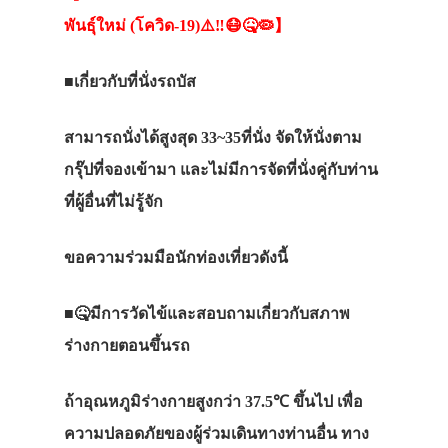
สาระน่ารู้
พันธุ์ใหม่
(
โควิด
-19)
⚠️‼️😷🤒🦠
】
VIDEO
■
เกี่ยวกับที่นั่งรถบัส
ภาพประทับใจ
สามารถนั่งได้สูงสุด
33~35
ที่นั่ง
จัดให้นั่งตาม
กรุ๊ปที่จองเข้ามา
และไม่มีการจัดที่นั่งคู่กับท่าน
ที่ผู้อื่นที่ไม่รู้จัก
ขอความร่วมมือนักท่องเที่ยวดังนี้
■
🤒
มีการวัดไข้และสอบถามเกี่ยวกับสภาพ
ร่างกายตอนขึ้นรถ
ถ้าอุณหภูมิร่างกายสูงกว่า
37.5℃
ขึ้นไป
เพื่อ
ความปลอดภัยของผู้ร่วมเดินทางท่านอื่น
ทาง