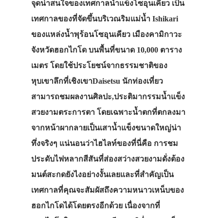
จุดน่าสนใจของเทศกาลน้ำแข็งโซอุนเคียว
เป็น
เทศกาลของที่จัดขึ้นบริเวณริมแม่น้ำ Ishikari
ของแหล่งน้ำพุร้อนโซอุนเคียว เมืองคามิกาวะ
จังหวัดฮอกไกโด บนพื้นที่ขนาด 10,000 ตาราง
เมตร โดยใช้ประโยชน์จากธรรมชาติของ
หุบเขาลึกที่เชิงเขาDaisetsu นักท่องเที่ยว
สามารถชมผลงานศิลปะ,ประติมากรรมน้ำแข็ง
สวยงามตระการตา โดยเฉพาะน้ำตกที่ตกลงมา
จากหน้าผากลายเป็นเสาน้ำแข็งขนาดใหญ่น่า
ทึ่งจริงๆ แน่นอนว่าไฮไลท์ของที่นี่คือ การชม
ประดับไฟหลากสีสันที่ส่องสว่างสวยงามดั่งต้อง
มนต์สะกดยังไงอย่างงั้นเลยและที่สำคัญเป็น
เทศกาลที่คุณจะสัมผัสถึงความหนาวเหน็บของ
ฮอกไกโดได้โดยตรงอีกด้วย เนื่องจากที่