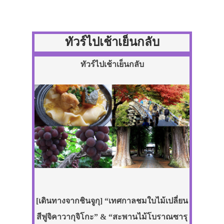
รถเช่า
รถไฟ
ทัวร์ไปเช้าเย็นกลับ
เจอาร์
ทัวร์ไปเช้าเย็นกลับ
รถไฟใต้ดิน
เรือ
กระเช้าลอยฟ้า
จุดพักรถ
แนะนำจุดขึ้น
ทัวร์
1 Day Tour
[เดินทางจากชินจูกุ] “เทศกาลชมใบไม้เปลี่ยน
แพกเกจทัวร์ญี่ป
สีฟูจิคาวากุจิโกะ” & “สะพานไม้โบราณซารุ