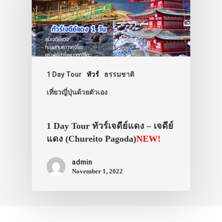
1 Day Tour
ทัวร์
ธรรมชาติ
เที่ยวญี่ปุ่นด้วยตัวเอง
1 Day Tour ทัวร์เจดีย์แดง – เจดีย์
แดง (Chureito Pagoda)
NEW!
admin
November 1, 2022