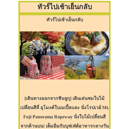
ทัวร์ไปเช้าเย็นกลับ
ทัวร์ไปเช้าเย็นกลับ
[เดินทางออกจากชินจูกุ] เดินเล่นชมใบไม้
เปลี่ยนสีที่ อุโมงค์ใบเมเปิ้ลและ นั่งโรปเวย์ Mt.
Fuji Panorama Ropeway นั่งใบไม้เปลี่ยนสี
จากด้านบน! เต็มอิ่มกับบุฟเฟ่ต์อาหารกลางวัน