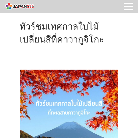
ทัวร์ชมเทศกาลใบไม้
เปลี่ยนสีที่คาวากูจิโกะ