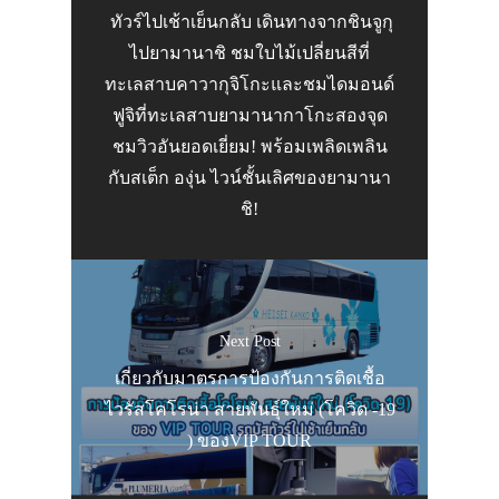
ทัวร์ไปเช้าเย็นกลับ เดินทางจากชินจูกุ
ไปยามานาชิ ชมใบไม้เปลี่ยนสีที่
ทะเลสาบคาวากุจิโกะและชมไดมอนด์
ฟูจิที่ทะเลสาบยามานากาโกะสองจุด
ชมวิวอันยอดเยี่ยม! พร้อมเพลิดเพลิน
กับสเต็ก องุ่น ไวน์ชั้นเลิศของยามานา
ชิ!
Next Post
เกี่ยวกับมาตรการป้องกันการติดเชื้อ
ไวรัสโคโรน่า สายพันธุ์ใหม่ (โควิด -19
) ของVIP TOUR