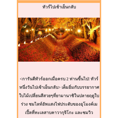
ทัวร์ไปเช้าเย็นกลับ
<การันตีทัวร์ออกเมื่อครบ 2 ท่านขี้นไป! ทัวร์
หนึ่งวันไปเช้าเย็นกลับ> เต็มอิ่มกับบรรยากาศ
ใบไม้เปลี่ยนสีสวยๆที่ยามานาชิในปลายฤดูใบ
ร่วง ชมไลท์อัพแสงไฟประดับของอุโมงค์เม
เปิ้ลที่ทะเลสาบคาวากุจิโกะ และชมวิว