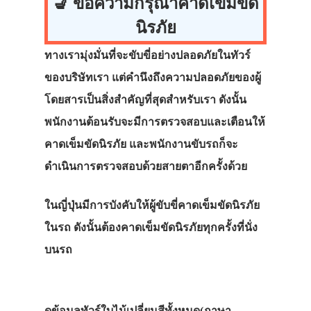
💺 ขอความกรุณาคาดเข็มขัด
นิรภัย
ทางเรามุ่งมั่นที่จะขับขี่อย่างปลอดภัยในทัวร์
ของบริษัทเรา แต่คำนึงถึงความปลอดภัยของผู้
โดยสารเป็นสิ่งสำคัญที่สุดสำหรับเรา ดังนั้น
พนักงานต้อนรับจะมีการตรวจสอบและเตือนให้
คาดเข็มขัดนิรภัย และพนักงานขับรถก็จะ
ดำเนินการตรวจสอบด้วยสายตาอีกครั้งด้วย
ในญี่ปุ่นมีการบังคับให้ผู้ขับขี่คาดเข็มขัดนิรภัย
ในรถ ดังนั้นต้องคาดเข็มขัดนิรภัยทุกครั้งที่นั่ง
บนรถ
ดูข้อมูลทัวร์ใบไม้เปลี่ยนสีทั้งหมด(ภาษา