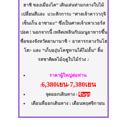
ตั๋วราคาสุดคุ้ม
ฮาชิ ของเมืองไค” เดินเล่นท่ามกลางใบไม้
ที่พัก
เปลี่ยนสีและ แวะสักการะ “ศาลเจ้าคาวากุจิ
เกสต์เฮาส์
เซ็นเก็น อาซามะ” ซึ่งเป็นศาลเจ้าเพาเวอร์ส
ปอต ! นอกจากนี้ เพลิดเพลินกับเมนูอาหารขึ้น
โรงแรม
ชื่อของจังหวัดยามานาชิ < อาหารกลางวันโฮ
เรียวกัง
โต> และ “เก็บองุ่นโคชูทานได้ไม่อั้น” ลิ้ม
หอพัก ห้องเช่า
รสชาติผลไม้ฤดูใบไม้ร่วง ♪
สาระน่ารู้
ราคาผู้ใหญ่ต่อท่าน
โรงเรียนสอน
6,380เยน-7,380เยน
:
โรงพยาบาล
จุดออกเดินทาง :
ชินจูกุ
เกี่ยวกับเรา
เดือนที่ออกเดินทาง : เดือนพฤศจิกายน
VIDEO
ภาพประทับใจ