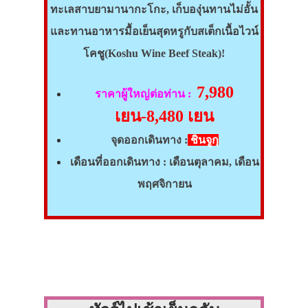
ทะเลสาบยามานากะโกะ, เก็บองุ่นทานไม่อั้น
และทานอาหารมื้อเย็นสุดหรูกับสเต็กเนื้อไวน์
โคชู(Koshu Wine Beef Steak)!
7,980
ราคาผู้ใหญ่ต่อท่าน :
เยน-8,480 เยน
จุดออกเดินทาง :
ชินจูกุ
เดือนที่ออกเดินทาง : เดือนตุลาคม, เดือน
พฤศจิกายน