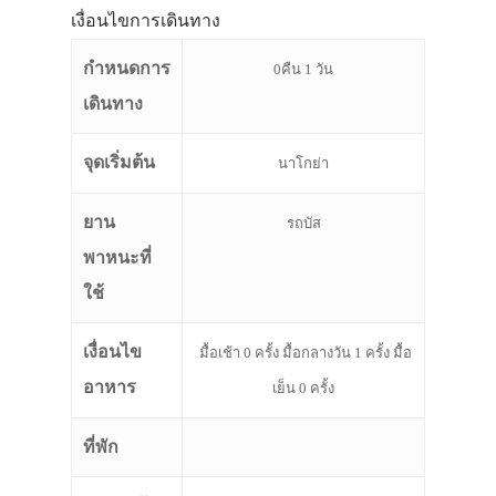
ที่พัก
เงื่อนไขการเดินทาง
สาระน่ารู้
กำหนดการ
0คืน 1 วัน
VIDEO
เดินทาง
ภาพประทับใจ
จุดเริ่มต้น
นาโกย่า
ยาน
รถบัส
พาหนะที่
ใช้
เงื่อนไข
มื้อเช้า 0 ครั้ง มื้อกลางวัน 1 ครั้ง มื้อ
อาหาร
เย็น 0 ครั้ง
ที่พัก