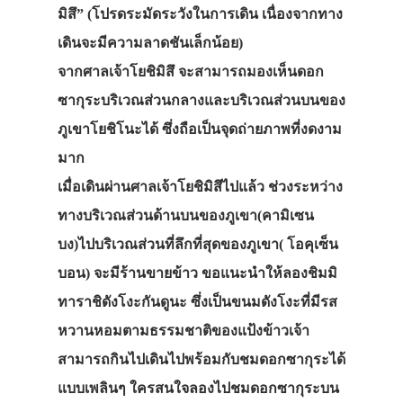
มิสึ” (โปรดระมัดระวังในการเดิน เนื่องจากทาง
เดินจะมีความลาดชันเล็กน้อย)
จากศาลเจ้าโยชิมิสึ จะสามารถมองเห็นดอก
ซากุระบริเวณส่วนกลางและบริเวณส่วนบนของ
ภูเขาโยชิโนะได้ ซึ่งถือเป็นจุดถ่ายภาพที่งดงาม
มาก
เมื่อเดินผ่านศาลเจ้าโยชิมิสึไปแล้ว ช่วงระหว่าง
ทางบริเวณส่วนด้านบนของภูเขา(คามิเซน
บง)ไปบริเวณส่วนที่ลึกที่สุดของภูเขา( โอคุเซ็น
บอน) จะมีร้านขายข้าว ขอแนะนำให้ลองชิมมิ
ทาราชิดังโงะกันดูนะ ซึ่งเป็นขนมดังโงะที่มีรส
หวานหอมตามธรรมชาติของแป้งข้าวเจ้า
สามารถกินไปเดินไปพร้อมกับชมดอกซากุระได้
แบบเพลินๆ ใครสนใจลองไปชมดอกซากุระบน