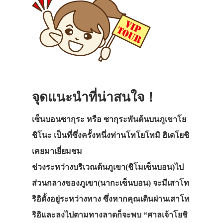
จุดแนะนำที่น่าสนใจ！
เซ็นบอนซากุระ หรือ ซากุระพันต้นบนภูเขาโย
ชิโนะ เป็นที่ซึ่งครั้งหนึ่งท่านโทโยโทมิ ฮิเดโยชิ
เคยมาเยี่ยมชม
ช่วงระหว่างบริเวณต้นภูเขา(ชิโมเซ็นบอน)ไป
ส่วนกลางของภูเขา(นากะเซ็นบอน) จะมีเสาโท
ริอิตั้งอยู่ระหว่างทาง ซึ่งหากคุณเดินผ่านเสาโท
ริอิและลงไปตามทางลาดก็จะพบ “ศาลเจ้าโยชิ