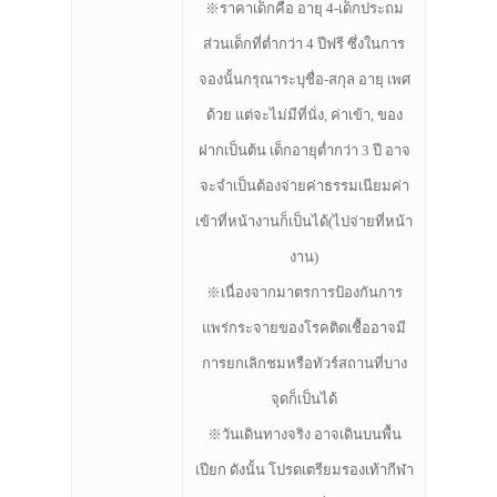
※ราคาเด็กคือ อายุ 4-เด็กประถม
ส่วนเด็กที่ต่ำกว่า 4 ปีฟรี ซึ่งในการ
จองนั้นกรุณาระบุชื่อ-สกุล อายุ เพศ
ด้วย แต่จะไม่มีที่นั่ง, ค่าเข้า, ของ
ฝากเป็นต้น เด็กอายุต่ำกว่า 3 ปี อาจ
จะจำเป็นต้องจ่ายค่าธรรมเนียมค่า
เข้าที่หน้างานก็เป็นได้(ไปจ่ายที่หน้า
งาน)
※เนื่องจากมาตรการป้องกันการ
แพร่กระจายของโรคติดเชื้ออาจมี
การยกเลิกชมหรือทัวร์สถานที่บาง
จุดก็เป็นได้
※วันเดินทางจริง อาจเดินบนพื้น
เปียก ดังนั้น โปรดเตรียมรองเท้ากีฬา