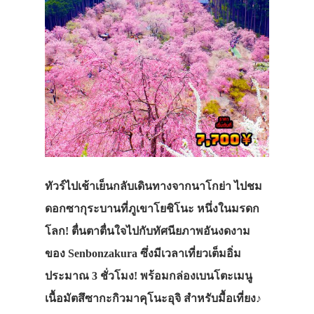
ทัวร์ไปเช้าเย็นกลับเดินทางจากนาโกย่า ไปชม
ดอกซากุระบานที่ภูเขาโยชิโนะ หนึ่งในมรดก
โลก! ตื่นตาตื่นใจไปกับทัศนียภาพอันงดงาม
ของ Senbonzakura ซึ่งมีเวลาเที่ยวเต็มอิ่ม
ประมาณ 3 ชั่วโมง! พร้อมกล่องเบนโตะเมนู
เนื้อมัตสึซากะกิวมาคุโนะอุจิ สำหรับมื้อเที่ยง♪