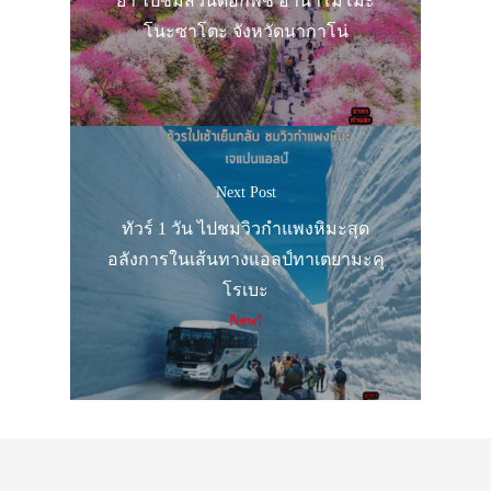
ย่า ไปชมสวนดอกพีช ฮานาโมโมะ
โนะซาโตะ จังหวัดนากาโน่
Next Post
ทัวร์ 1 วัน ไปชมวิวกำแพงหิมะสุด
อลังการในเส้นทางแอลป์ทาเตยามะคุ
โรเบะ
New!