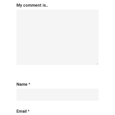
My comment is..
Name
*
Email
*