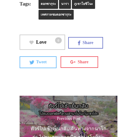
Tags:
ดอกซากุระ
นารา
ภูเขาโยชิโนะ
เทศกาลชมดอกซากุระ
0
Love
Share
Tweet
Share
Previous Post
ทัวร์ไปเช้าเย็นกลับเดินทางจากนาโก