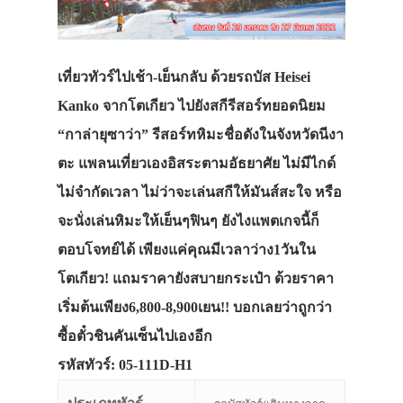
เที่ยวทัวร์ไปเช้า-เย็นกลับ ด้วยรถบัส Heisei
Kanko จากโตเกียว ไปยังสกีรีสอร์ทยอดนิยม
“กาล่ายุซาว่า” รีสอร์ทหิมะชื่อดังในจังหวัดนีงา
ตะ แพลนเที่ยวเองอิสระตามอัธยาศัย ไม่มีไกด์
ไม่จำกัดเวลา ไม่ว่าจะเล่นสกีให้มันส์สะใจ หรือ
จะนั่งเล่นหิมะให้เย็นๆฟินๆ ยังไงแพตเกจนี้ก็
ตอบโจทย์ได้ เพียงแค่คุณมีเวลาว่าง1วันใน
โตเกียว! แถมราคายังสบายกระเป๋า ด้วยราคา
เริ่มต้นเพียง6,800-8,900เยน!! บอกเลยว่าถูกว่า
ซื้อตั๋วชินคันเซ็นไปเองอีก
รหัสทัวร์: 05-111D-H1