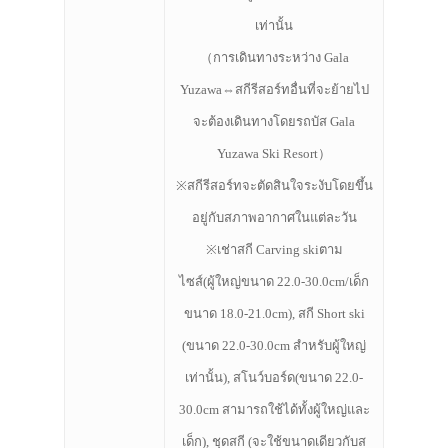
เท่านั้น
（การเดินทางระหว่าง Gala
Yuzawa⇔สกีรีสอร์ทอื่นที่จะย้ายไป
จะต้องเดินทางโดยรถบัส Gala
Yuzawa Ski Resort）
※สกีรีสอร์ทจะตัดสินใจระงับโดยขึ้น
อยู่กับสภาพอากาศในแต่ละวัน
※เช่าสกี Carving skiตาม
ไซส์(ผู้ใหญ่ขนาด 22.0-30.0cm/เด็ก
ขนาด 18.0-21.0cm), สกี Short ski
(ขนาด 22.0-30.0cm สำหรับผู้ใหญ่
เท่านั้น), สโนว์บอร์ด(ขนาด 22.0-
30.0cm สามารถใช้ได้ทั้งผู้ใหญ่และ
เด็ก), ชุดสกี (จะใช้ขนาดเดียวกับส