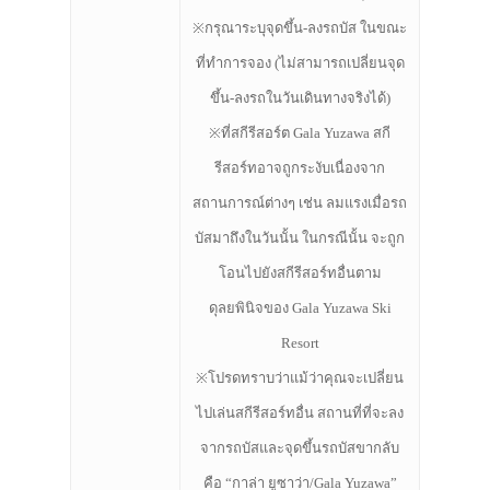
※กรุณาระบุจุดขึ้น-ลงรถบัส ในขณะ
ที่ทำการจอง (ไม่สามารถเปลี่ยนจุด
ขึ้น-ลงรถในวันเดินทางจริงได้)
※ที่สกีรีสอร์ต Gala Yuzawa สกี
รีสอร์ทอาจถูกระงับเนื่องจาก
สถานการณ์ต่างๆ เช่น ลมแรงเมื่อรถ
บัสมาถึงในวันนั้น ในกรณีนั้น จะถูก
โอนไปยังสกีรีสอร์ทอื่นตาม
ดุลยพินิจของ Gala Yuzawa Ski
Resort
※โปรดทราบว่าแม้ว่าคุณจะเปลี่ยน
ไปเล่นสกีรีสอร์ทอื่น สถานที่ที่จะลง
จากรถบัสและจุดขึ้นรถบัสขากลับ
คือ “กาล่า ยูซาว่า/Gala Yuzawa”