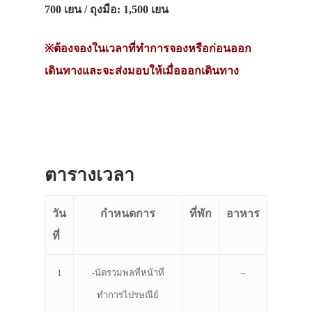
700 เยน /
ถุงมือ
: 1,500 เยน
※
ต้องจองในเวลาที่ทำการจองหรือก่อนออก
เดินทางและจะส่งมอบให้เมื่อออกเดินทาง
ประเทศญี่ปุ่น
ตารางเวลา
เที่ยวญี่ปุ่นด้วย
เอง
วัน
กำหนดการ
ที่พัก
อาหาร
ที่
รถบัส
เดินทาง
1
-นัดรวมพลที่หน้าที่
–
ทัวร์
ทำการไปรษณีย์