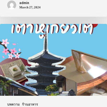
ประเทศญี่ปุ่น
admin
March 27, 2024
เที่ยวญี่ปุ่นด้วย
เอง
รถบัส
เดินทาง
ทัวร์
ที่พัก
สาระน่ารู้
VIDEO
ภาพประทับใจ
บทความ
ร้านอาหาร