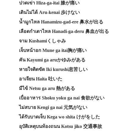
ปวดเข่า Hiza-ga-itai 膝が痛い
เดินไม่ได้ Aru-kenai 歩けない
น้ำมูกไหล Hanamizu-gad-ere 鼻水が出る
เลือดกำเดาไหล Hanadi-ga-deru 鼻血が出る
จาม Kushamiくしゃみ
เจ็บหน้าอก Mune ga itai胸が痛い
คัน Kayumi ga aruかゆみがある
หายใจติดขัด Iki kurushi息苦しい
อาเจียน Haita 吐いた
มีไข้ Netsu ga aru 熱がある
เบื่ออาหาร Shoku yoku ga nai 食欲がない
ไม่สบาย Kengi ga nai 元気がない
ได้รับบาดเจ็บ Kega wo shita けがをした
อุบัติเหตุบนท้องถนน Kotsu jiko 交通事故