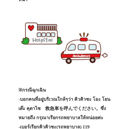
※กรณีฉุกเฉิน
-บอกคนที่อยู่บริเวณใกล้ๆว่า คิวคิวชะ โอะ โยน
เด๊ะ คุดาไซ 救急車を呼んでください。ซึ่ง
หมายถึง กรุณาเรียกรถพยาบาลให้หน่อยค่ะ
-เบอร์เรียกคิวคิวชะ(รถพยาบาล)
119