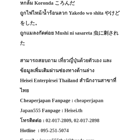
หกล้ม Koronda ころんだ
ถูกไฟไหม้/น้ำร้อนลวก Yakedo wo shita やけど
をした。
ถูกแมลงกัดต่อย Mushi ni sasareta 虫に刺され
た
ประเทศญี่ปุ่น
สามารถสอบถาม
เที่ยวญี่ปุ่นด้วยตัวเอง
และ
ข้อมูลเพิ่มเติมผ่านช่องทางด้านล่าง
เที่ยวญี่ปุ่นด้วย
Heisei Enterpirsei Thailand สำนักงานสาขาที่
เอง
ไทย
รถบัส
Cheaperjapan Fanpage
:
cheaperjapan
เดินทาง
Japan555
Fanpage
:
Heisei.th
โทรติดต่อ
:
02-017-2809
,
02-017-2898
ทัวร์
Hotline
:
095-251-5074
ที่พัก