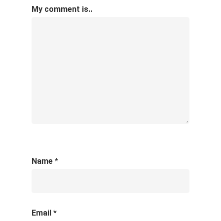
My comment is..
Name
*
Email
*