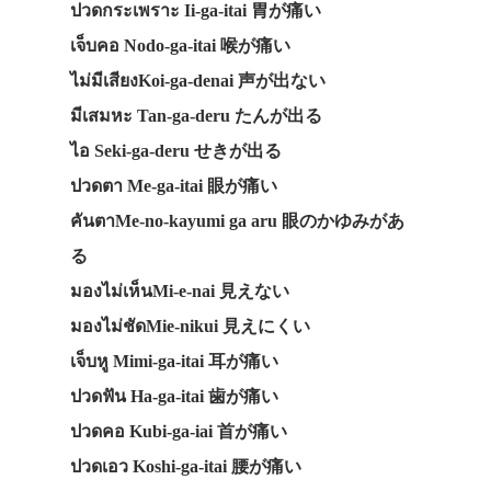
ปวดกระเพราะ Ii-ga-itai 胃が痛い
เจ็บคอ Nodo-ga-itai 喉が痛い
ไม่มีเสียงKoi-ga-denai 声が出ない
มีเสมหะ Tan-ga-deru たんが出る
ไอ Seki-ga-deru せきが出る
ปวดตา Me-ga-itai 眼が痛い
คันตาMe-no-kayumi ga aru 眼のかゆみがあ
る
มองไม่เห็นMi-e-nai 見えない
มองไม่ชัดMie-nikui 見えにくい
เจ็บหู Mimi-ga-itai 耳が痛い
ปวดฟัน Ha-ga-itai 歯が痛い
ปวดคอ Kubi-ga-iai 首が痛い
ปวดเอว Koshi-ga-itai 腰が痛い