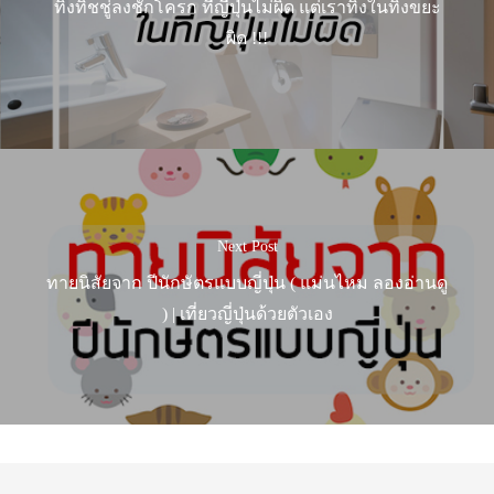
ทิ้งทิชชู่ลงชักโครก ที่ญี่ปุ่นไม่ผิด แต่เราทิ้งในทิ้งขยะ
ผิด !!!
Next Post
ทายนิสัยจาก ปีนักษัตรแบบญี่ปุ่น ( แม่นไหม ลองอ่านดู
) | เที่ยวญี่ปุ่นด้วยตัวเอง