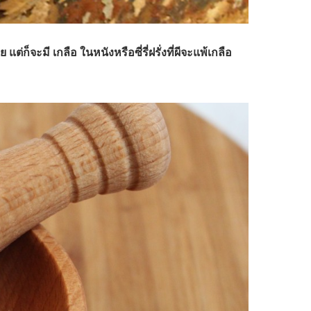
ต่ก็จะมี เกลือ ในหนังหรือซี่รี่ฝรั่งที่ผีจะแพ้เกลือ