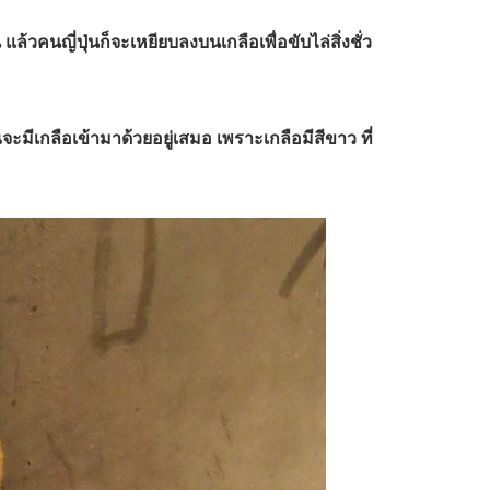
แล้วคนญี่ปุ่นก็จะเหยียบลงบนเกลือเพื่อขับไล่สิ่งชั่ว
จะมีเกลือเข้ามาด้วยอยู่เสมอ เพราะเกลือมีสีขาว ที่