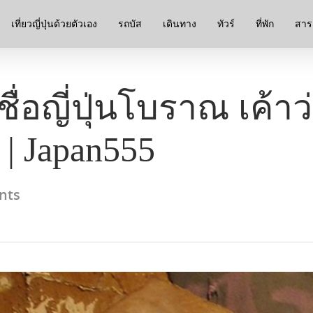
เที่ยวญี่ปุ่นด้วยตัวเอง
รถบัส
เดินทาง
ทัวร์
ที่พัก
สาระ
ื่อญี่ปุ่นโบราณ เค้า
าย | Japan555
nts