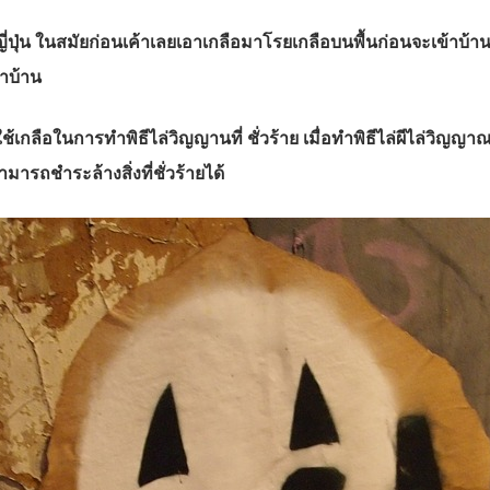
คนญี่ปุ่น ในสมัยก่อนเค้าเลยเอาเกลือมาโรยเกลือบนพื้นก่อนจะเข้าบ้าน 
าบ้าน
้เกลือในการทำพิธีไล่วิญญานที่ ชั่วร้าย เมื่อทำพิธีไล่ผีไล่วิญญาณ
ามารถชำระล้างสิ่งที่ชั่วร้ายได้