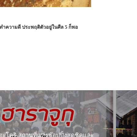
ทำความดี ประพฤติตัวอยู่ในศีล 5 ก็พอ
โดริ สถานที่แห่งช๊อปปิ้งสุดชิคและ