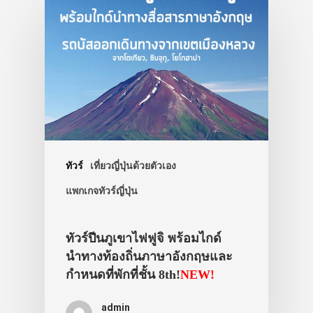
เอง
รถบัส
เดินทาง
ทัวร์
ที่พัก
สาระน่ารู้
VIDEO
ทัวร์
เที่ยวญี่ปุ่นด้วยตัวเอง
แพกเกจทัวร์ญี่ปุ่น
ภาพประทับใจ
ทัวร์ปีนภูเขาไฟฟูจิ พร้อมไกด์
นำทางท้องถิ่นภาษาอังกฤษและ
กำหนดที่พักที่ชั้น 8th!
NEW!
admin