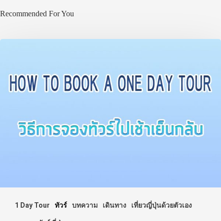
Recommended For You
ประเทศญี่ปุ่น
เที่ยวญี่ปุ่นด้วย
เอง
รถบัส
เดินทาง
ทัวร์
ที่พัก
สาระน่ารู้
VIDEO
ภาพประทับใจ
1 Day Tour
ทัวร์
บทความ
เดินทาง
เที่ยวญี่ปุ่นด้วยตัวเอง