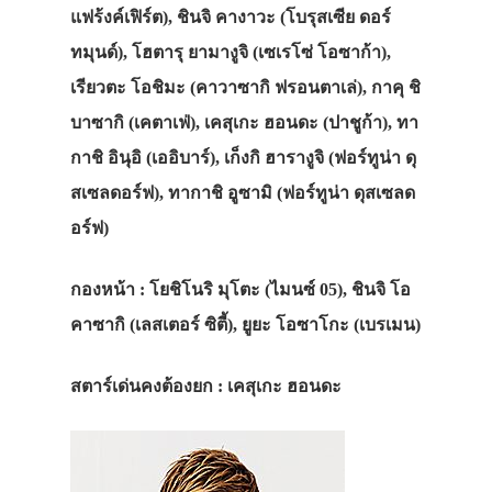
แฟร้งค์เฟิร์ต), ชินจิ คางาวะ (โบรุสเซีย ดอร์
ทมุนด์), โฮตารุ ยามางูจิ (เซเรโซ่ โอซาก้า),
เรียวตะ โอชิมะ (คาวาซากิ ฟรอนตาเล่), กาคุ ชิ
บาซากิ (เคตาเฟ่), เคสุเกะ ฮอนดะ (ปาชูก้า), ทา
กาชิ อินุอิ (เออิบาร์), เก็งกิ ฮารางูจิ (ฟอร์ทูน่า ดุ
สเซลดอร์ฟ), ทากาชิ อูซามิ (ฟอร์ทูน่า ดุสเซลด
อร์ฟ)
กองหน้า
: โยชิโนริ มุโตะ (ไมนซ์ 05), ชินจิ โอ
คาซากิ (เลสเตอร์ ซิตี้), ยูยะ โอซาโกะ (เบรเมน)
สตาร์เด่นคงต้องยก : เคสุเกะ ฮอนดะ