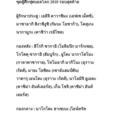
ชุดสู้ศึกฟุตบอลโลก 2018 รอบสุดท้าย
ผู้รักษาประตู
: เออิจิ คาวาชิมะ (เอฟเซ เม็ตซ์),
มาซาอากิ ฮิงาชิงูชิ (กัมบะ โอซาก้า), โคสุเกะ
นากามูระ (คาชิว่า เรย์โซล)
กองหลัง
: ฮิโรกิ ซากาอิ (โอลิมปิก มาร์กเซย),
โกโตคุ ซากาอิ (ฮัมบูร์ก) , ยูโตะ นากาโตโมะ
(กาลาตาซาราย), โทโมอากิ มากิโนะ (อุราวะ
เร้ดส์), มายะ โยชิดะ (เซาธ์แฮมป์ตัน)
วาตารุ เอนโดะ (อุราวะ เร้ดส์), นาโอมิจิ อูเอดะ
(คาชิม่า อันท์เลอร์ส), เก็น โชจิ (คาชิม่า อันท์
เลอร์ส)
กองกลาง
: มาโกโตะ ฮาเซเบะ (ไอน์ทรัค