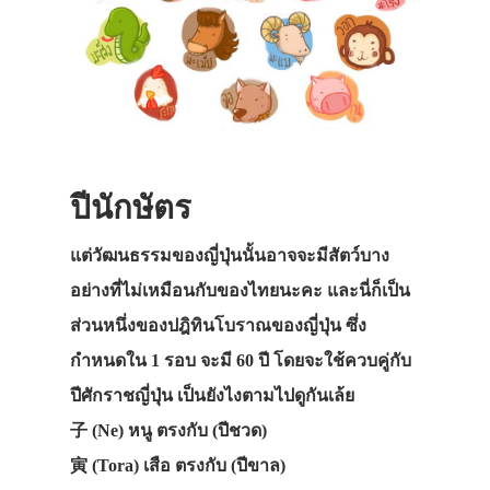
ปีนักษัตร
แต่วัฒนธรรมของญี่ปุ่นนั้นอาจจะมีสัตว์บาง
อย่างที่ไม่เหมือนกับของไทยนะคะ และนี่ก็เป็น
ส่วนหนึ่งของปฎิทินโบราณของญี่ปุ่น ซึ่ง
กำหนดใน 1 รอบ จะมี 60 ปี โดยจะใช้ควบคู่กับ
ปีศักราชญี่ปุ่น เป็นยังไงตามไปดูกันเล้ย
子 (Ne) หนู ตรงกับ (ปีชวด)
寅 (Tora) เสือ ตรงกับ (ปีขาล)