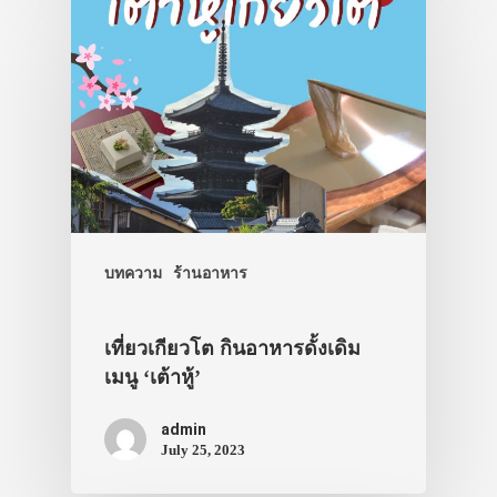
ภาพประทับใจ
บทความ
ร้านอาหาร
เที่ยวเกียวโต กินอาหารดั้งเดิม
เมนู ‘เต้าหู้’
admin
July 25, 2023