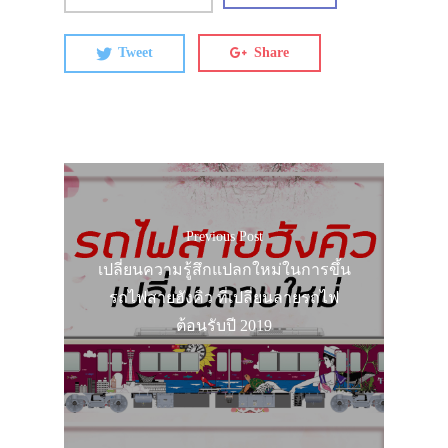
Tweet
Share
Previous Post
เปลี่ยนความรู้สึกแปลกใหม่ในการขึ้น
รถไฟสายฮังคิว ที่เปลี่ยนลายรถไฟ
ต้อนรับปี 2019