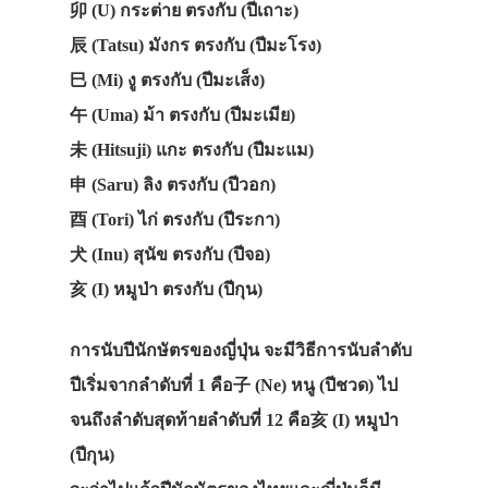
卯 (U) กระต่าย ตรงกับ (ปีเถาะ)
辰 (Tatsu) มังกร ตรงกับ (ปีมะโรง)
巳 (Mi) งู ตรงกับ (ปีมะเส็ง)
午 (Uma) ม้า ตรงกับ (ปีมะเมีย)
未 (Hitsuji) แกะ ตรงกับ (ปีมะแม)
申 (Saru) ลิง ตรงกับ (ปีวอก)
酉 (Tori) ไก่ ตรงกับ (ปีระกา)
犬 (Inu) สุนัข ตรงกับ (ปีจอ)
亥 (I) หมูป่า ตรงกับ (ปีกุน)
การนับปีนักษัตรของญี่ปุ่น จะมีวิธีการนับลำดับ
ปีเริ่มจากลำดับที่ 1 คือ子 (Ne) หนู (ปีชวด) ไป
จนถึงลำดับสุดท้ายลำดับที่ 12 คือ亥 (I) หมูป่า
(ปีกุน)