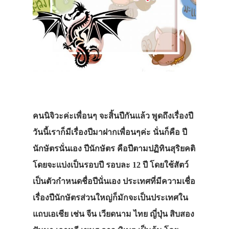
คนนิจิวะค่ะเพื่อนๆ จะสิ้นปีกันแล้ว พูดถึงเรื่องปี
วันนี้เราก็มีเรื่องปีมาฝากเพื่อนๆค่ะ นั่นก็คือ ปี
นักษัตรนั่นเอง ปีนักษัตร คือปีตามปฏิทินสุริยคติ
โดยจะแบ่งเป็นรอบปี รอบละ 12 ปี โดยใช้สัตว์
เป็นตัวกำหนดชื่อปีนั่นเอง ประเทศที่มีความเชื่อ
เรื่องปีนักษัตรส่วนใหญ่ก็มักจะเป็นประเทศใน
แถบเอเชีย เช่น จีน เวียดนาม ไทย ญี่ปุ่น สิบสอง