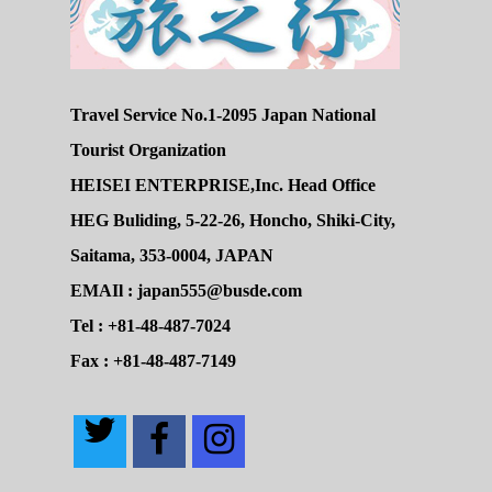
Travel Service No.1-2095 Japan National
Tourist Organization
HEISEI ENTERPRISE,Inc. Head Office
HEG Buliding, 5-22-26, Honcho, Shiki-City,
Saitama, 353-0004, JAPAN
EMAIl : japan555@busde.com
Tel : +81-48-487-7024
Fax : +81-48-487-7149