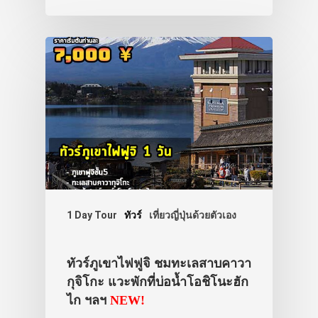
รถบัส
เดินทาง
ทัวร์
ที่พัก
สาระน่ารู้
VIDEO
ภาพประทับใจ
1 Day Tour
ทัวร์
เที่ยวญี่ปุ่นด้วยตัวเอง
ทัวร์ภูเขาไฟฟูจิ ชมทะเลสาบคาวา
กุจิโกะ แวะพักที่บ่อน้ำโอชิโนะฮัก
ไก ฯลฯ
NEW!