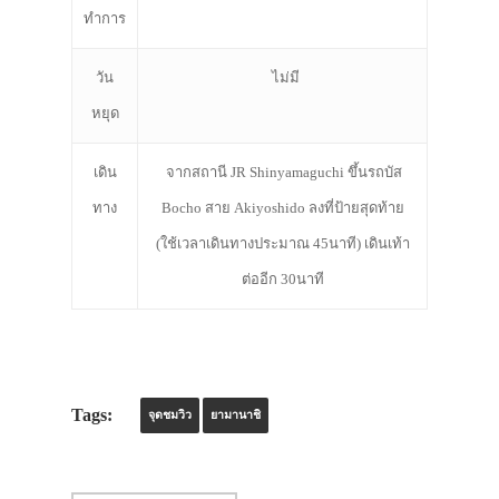
ทำการ
วัน
ไม่มี
หยุด
เดิน
จากสถานี JR Shinyamaguchi ขึ้นรถบัส
ทาง
Bocho สาย Akiyoshido ลงที่ป้ายสุดท้าย
(ใช้เวลาเดินทางประมาณ 45นาที) เดินเท้า
ต่ออีก 30นาที
Tags:
จุดชมวิว
ยามานาชิ