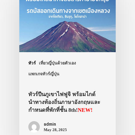
ทัวร์
เที่ยวญี่ปุ่นด้วยตัวเอง
แพกเกจทัวร์ญี่ปุ่น
ทัวร์ปีนภูเขาไฟฟูจิ พร้อมไกด์
นำทางท้องถิ่นภาษาอังกฤษและ
ประเทศญี่ปุ่น
กำหนดที่พักที่ชั้น 8th!
NEW!
เที่ยวญี่ปุ่นด้วย
admin
May 28, 2025
เอง