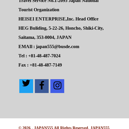
Travel Service No.1-2095 Japan National
Tourist Organization
HEISEI ENTERPRISE,Inc. Head Office
HEG Buliding, 5-22-26, Honcho, Shiki-City,
Saitama, 353-0004, JAPAN
EMAIl : japan555@busde.com
Tel : +81-48-487-7024
Fax : +81-48-487-7149
© 2026 . JAPAN555 All Rights Reserved, JAPAN555