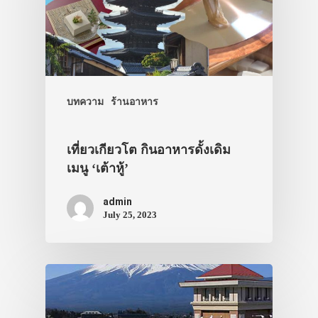
ประเทศญี่ปุ่น
เที่ยวญี่ปุ่นด้วย
เอง
บทความ
ร้านอาหาร
รถบัส
เดินทาง
เที่ยวเกียวโต กินอาหารดั้งเดิม
เมนู ‘เต้าหู้’
ทัวร์
ที่พัก
admin
July 25, 2023
สาระน่ารู้
VIDEO
ภาพประทับใจ