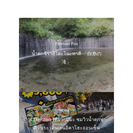
Previous Post
น้ำตกชิราอิโตะโนะทาคิ 「白糸の
滝」
Next Post
1 Day Tour เที่ยวกุมมะ ชมวิวน้ำตกฟุ
คิวาเระ เดินเล่นอิคาโฮะออนเซ็น