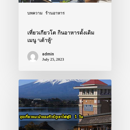
ประเทศญี่ปุ่น
เที่ยวญี่ปุ่นด้วย
บทความ
ร้านอาหาร
เอง
รถบัส
เที่ยวเกียวโต กินอาหารดั้งเดิม
เมนู ‘เต้าหู้’
เดินทาง
ทัวร์
admin
July 25, 2023
ที่พัก
สาระน่ารู้
VIDEO
ภาพประทับใจ