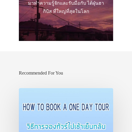
มาทำความรู้จักและรับมือกับ ไต้ฝุ่นฮา
กิบิส ที่ใหญ่ที่สุดในโลก
Recommended For You
ประเทศญี่ปุ่น
เที่ยวญี่ปุ่นด้วย
เอง
รถบัส
เดินทาง