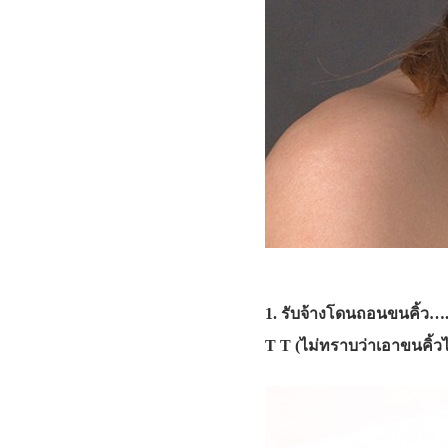
1. รับจ้างโดนถอนขนคิ้ว….
T T (ไม่ทราบว่าเอาขนคิ้