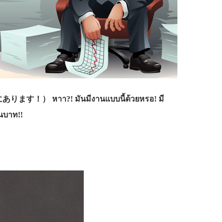
 หาา?! มันมีงานแบบนี้ด้วยหรอ! มี
สนบาท!!