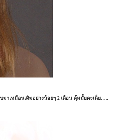
ลับมาเหมือนเดิม
อย่างน้อยๆ 2 เดือน คุ้มมั้ยคะเนี่ย…..