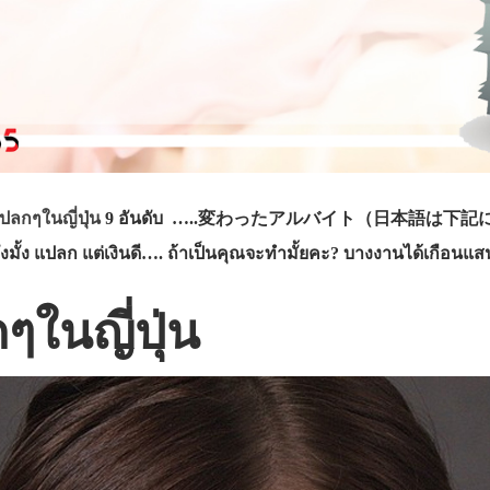
ลกๆในญี่ปุ่น
9 อันดับ …..変わった
アルバイト（日本語は下記にあります！）
งมั
้ง แปลก แต่เงินดี…. ถ้าเป็นคุณจะทำมั้ยคะ? บางงานได้เกือนแ
ในญี่ปุ่น