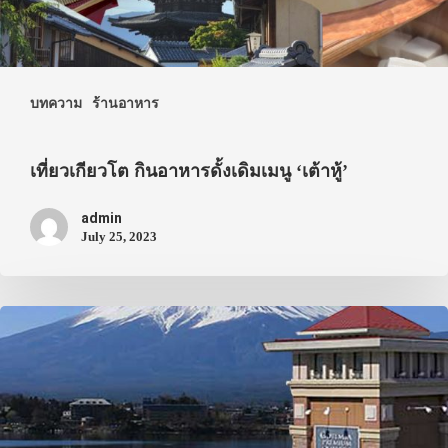
ประเทศญี่ปุ่น
เที่ยวญี่ปุ่นด้วย
บทความ
ร้านอาหาร
เอง
เที่ยวเกียวโต กินอาหารดั้งเดิมเมนู ‘เต้าหู้’
รถบัส
เดินทาง
admin
July 25, 2023
ทัวร์
ที่พัก
สาระน่ารู้
VIDEO
ภาพประทับใจ