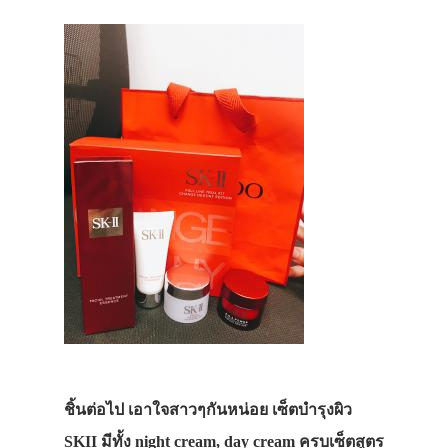
ชิ้นต่อไป เอาใจสาวๆกันหน่อย เซ็ตบำรุงผิว
SKII มีทั้ง night cream, day cream ครบเซ็ตสูตร