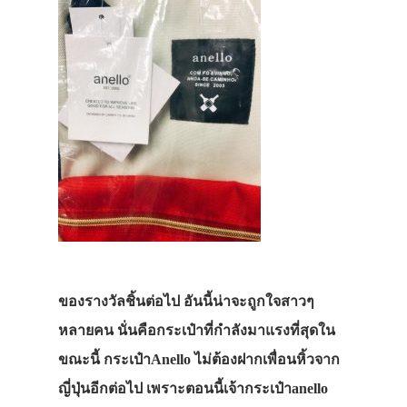
เดินทาง
ทัวร์
ที่พัก
สาระน่ารู้
VIDEO
ภาพประทับใจ
ของรางวัลชิ้นต่อไป อันนี้น่าจะถูกใจสาวๆ
หลายคน นั่นคือกระเป๋าที่กำลังมาแรงที่สุดใน
ขณะนี้ กระเป๋าAnello ไม่ต้องฝากเพื่อนหิ้วจาก
ญี่ปุ่นอีกต่อไป เพราะตอนนี้เจ้ากระเป๋าanello