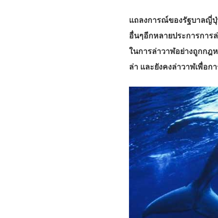
แถลงการณ์ของรัฐบาล
ญี่
อื่นๆอีกหลายประการการล่าว
ในการล่าวาฬอย่างถูกกฎหมา
ล่า และยังคงล่าวาฬเพื่อก