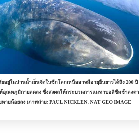
ัยอยู่ในน่านน้ำเย็นจัดในซีกโลกเหนืออาจมีอายุยืนยาวได้ถึง 200 ป
ให้อุณหภูมิกายลดลง ซึ่งส่งผลให้กระบวนการแมทาบอลิซึมช้าลงต
จึงเสียหายน้อยลง (ภาพถ่าย: PAUL NICKLEN, NAT GEO IMAGE