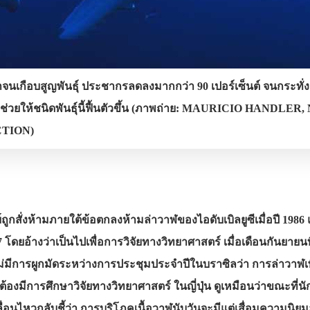
าจนเกือบสูญพันธุ์ ประชากรลดลงมากกว่า 90 เปอร์เซ็นต์ จนกระทั
66 ช่วยให้ชนิดพันธุ์นี้ฟื้นตัวขึ้น (ภาพถ่าย: MAURICIO HANDLE
TION)
ูกสั่งห้ามภายใต้ข้อตกลงห้ามล่าวาฬของไอดับเบิลยูซีเมื่อปี 1986 แ
7 โดยอ้างว่าเป็นไปเพื่อการวิจัยทางวิทยาศาสตร์ เมื่อเดือนกันยายน
่มีการผูกมัดระหว่างการประชุมประจำปีในบราซิลว่า การล่าวาฬเพื
นต้องมีการศึกษาวิจัยทางวิทยาศาสตร์ ในญี่ปุ่น ดูเหมือนว่าขณะท
่อนไหวกลับชี้ว่า การบริโภคเนื้อวาฬนับวันจะมีแต่เสื่อมความนิยมล