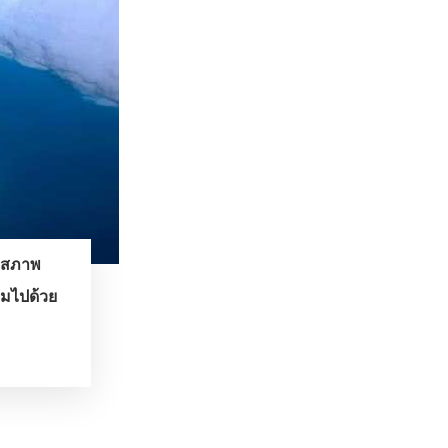
ี สภาพ
ามไปด้วย