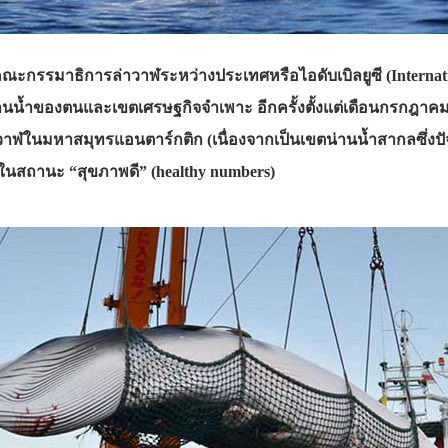
ณะกรรมาธิการล่าวาฬระหว่างประเทศหรือไอดับเบิลยูซี (Internati
านน้ำของตนและเขตเศรษฐกิจจำเพา
ะ อีกครั้งตั้งแต่เดือนกรกฎ
าวาฬในมหาสมุทรแอนตาร์กติก (เนื่องจากเป็นเขตน่านน้ำสากลซึ่งปัจ
ู่ในสถานะ “สุขภาพดี” (healthy numbers)