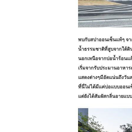
พบกับสปาออนเซ็นแท้ๆ จาก
น้ำธรรมชาติที่สูบจากใต้ดิน
นอกเหนือจากบ่อน้ำร้อนแล
เริ่มจากรับประมานอาหารด
แสดงต่างๆมีอัดแน่นถึงวัน
ที่นี่ไม่ได้มีแค่บ่อแบบออ
แต่ยังได้สัมผัสกลิ่นอายแบ