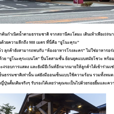
ต้นกำเนิดน้ำตามธรรมชาติ จากสถานีคะโดมะ เดินเท้าเพียง10นาท
ด้วยความลึกถึง 988 เมตร ที่นี่คือ “ยูโนะคุระ”
้ว ลุกค้ายังสามารถพบกับ “ห้องอาหารโรงละคร” ไม่ใช่อาหารอร่อ
้วย “ยูโนะคุระเบนโต” ปิ่นโตสามชั้น ย้อนยุคแบบสมัยโชวะ พร้อม
ละ4รอบการแสดง และยังมีอีเว้นท์อีกมากมายให้ลูกค้าได้เข้าร่วม
นเซ็นธรรมชาติเท่านั้น แต่ยังมีออนเซ็นแบบใช้ความร้อน รวมทั้งหม
บญี่ปุ่นดั้มเดิมจริงๆ รับรองได้เลยว่าคุณจะเป็นไปด้วยรอยยิ้มและ