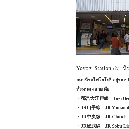
Yoyogi Station สถาน
สถานีรถไฟโยโยงิ อยู่ระหว่
ทั้งหมด 4สาย คือ
・都営大江戸線 Toei Oedo
・JR山手線 JR Yamanote
・JR中央線 JR Chuo Li
・JR総武線 JR Sobu Li