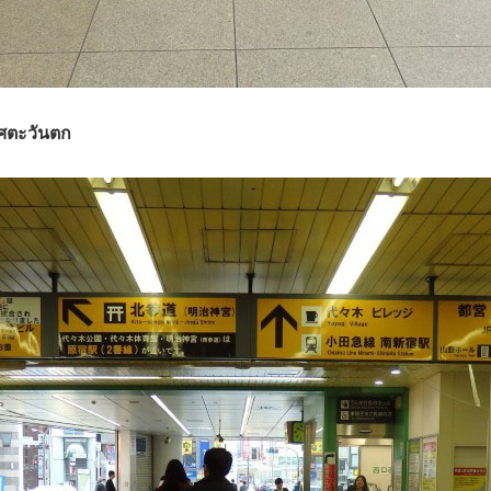
ิศตะวันตก