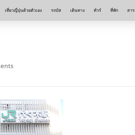
เที่ยวญี่ปุ่นด้วยตัวเอง
รถบัส
เดินทาง
ทัวร์
ที่พัก
สาระ
ents