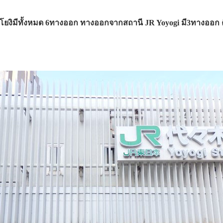
งิมีทั้งหมด 6ทางออก ทางออกจากสถานี JR Yoyogi มี3ทางออก 