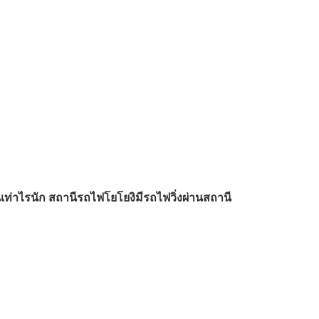
นเท่าไรนัก สถานีรถไฟโยโยงิมีรถไฟวิ่งผ่านสถานี