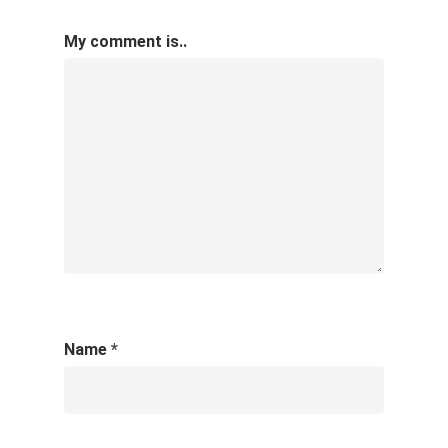
My comment is..
Name
*