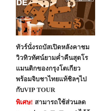
ทัวร์นั่งรถบัสเปิดหลังคาชม
วิวทิวทัศน์ยามค่ำคืนสุดโร
แมนติกของกรุงโตเกียว
พร้อมจิบชาไทยแท้ชิลๆไป
กับVIP TOUR
พิเศษ!
สามารถใช้ส่วนลด