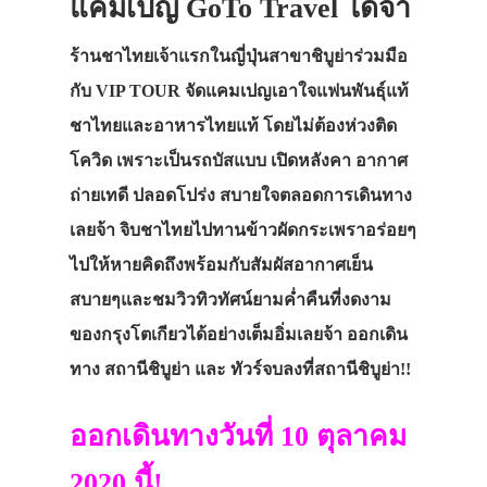
แคมเปญ GoTo Travel ได้จ้า
ร้านชาไทยเจ้าแรกในญี่ปุ่นสาขาชิบูย่าร่วมมือ
กับ VIP TOUR จัดแคมเปญเอาใจแฟนพันธุ์แท้
ชาไทยและอาหารไทยแท้ โดยไม่ต้องห่วงติด
โควิด เพราะเป็นรถบัสแบบ เปิดหลังคา อากาศ
ถ่ายเทดี ปลอดโปร่ง สบายใจตลอดการเดินทาง
เลยจ้า จิบชาไทยไปทานข้าวผัดกระเพราอร่อยๆ
ไปให้หายคิดถึงพร้อมกับสัมผัสอากาศเย็น
สบายๆและชมวิวทิวทัศน์ยามค่ำคืนที่งดงาม
ของกรุงโตเกียวได้อย่างเต็มอิ่มเลยจ้า ออกเดิน
ทาง สถานีชิบูย่า และ ทัวร์จบลงที่สถานีชิบูย่า!!
ออกเดินทางวันที่ 10 ตุลาคม
2020 นี้!