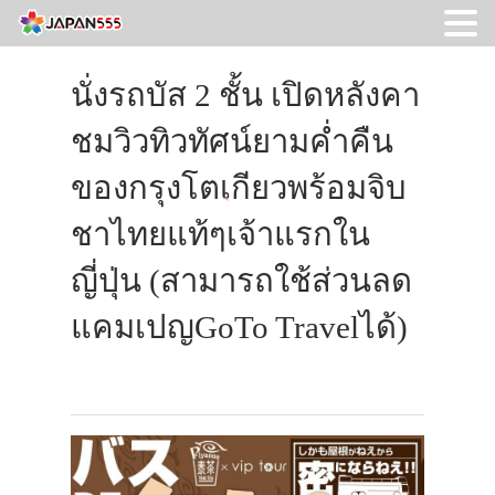
นั่งรถบัส 2 ชั้น เปิดหลังคา
ชมวิวทิวทัศน์ยามค่ำคืน
ของกรุงโตเกียวพร้อมจิบ
ชาไทยแท้ๆเจ้าแรกใน
ญี่ปุ่น (สามารถใช้ส่วนลด
แคมเปญGoTo Travelได้)