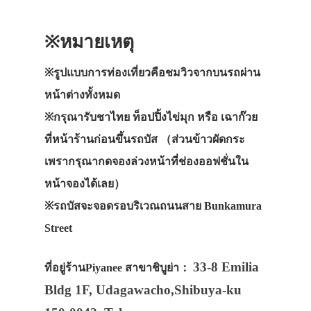
※หมายเหตุ
※รูปแบบการท่องเที่ยวคือชมวิวจากบนรถผ่าน
หน้าต่างทั้งหมด
※กรุณารับชาไทย ท็อปปิ้งไข่มุก หรือ เฉาก๊วย
ที่หน้าร้านก่อนขึ้นรถบัส （ส่วนข้าวผัดกระ
เพรากรุณากดจองล่วงหน้าที่ช่องออฟชั่นใน
หน้าจองได้เลย）
※รถบัสจะจอดรอบริเวณถนนสาย
Bunkamura
Street
33-8 Emilia
ที่อยู่ร้านPiyanee สาขาชิบูย่า：
Bldg 1F, Udagawacho,Shibuya-ku