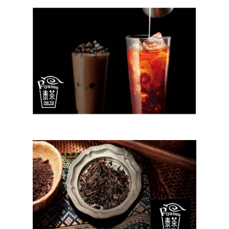
ประเทศญี่ปุ่น
เที่ยวญี่ปุ่นด้วย
เอง
รถบัส
เดินทาง
ทัวร์
ที่พัก