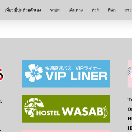
เที่ยวญี่ปุ่นด้วยตัวเอง
รถบัส
เดินทาง
ทัวร์
ที่พัก
สาระ
Tr
จะ
O
H
HE
น