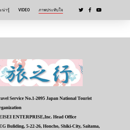
น่ารู้
VIDEO
ภาพประทับใจ
avel Service No.1-2095 Japan National Tourist
rganization
EISEI ENTERPRISE,Inc. Head Office
G Buliding, 5-22-26, Honcho, Shiki-City, Saitama,