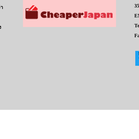
3
่า
E
Te
ง
Fa