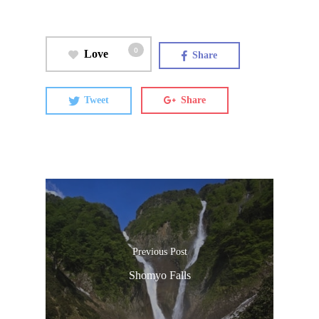
0
Love
Share
Tweet
Share
Previous Post
Shomyo Falls