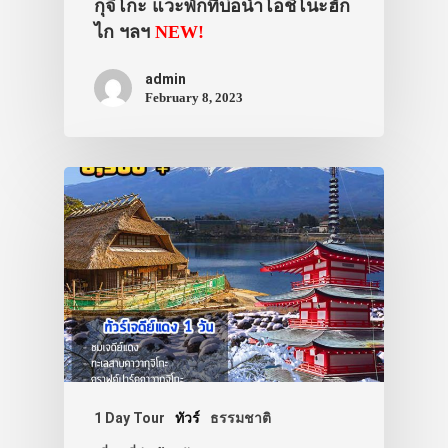
กุจิโกะ แวะพักที่บ่อน้ำโอชิโนะฮัก
ไก ฯลฯ
NEW!
admin
February 8, 2023
ประเทศญี่ปุ่น
เที่ยวญี่ปุ่นด้วย
เอง
รถบัส
เดินทาง
ทัวร์
ที่พัก
1 Day Tour
ทัวร์
ธรรมชาติ
สาระน่ารู้