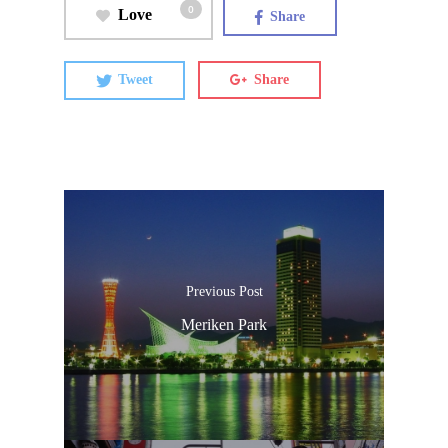
0
Love
Share
Tweet
Share
Previous Post
Meriken Park