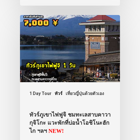
1 Day Tour
ทัวร์
เที่ยวญี่ปุ่นด้วยตัวเอง
ทัวร์ภูเขาไฟฟูจิ ชมทะเลสาบคาวา
กุจิโกะ แวะพักที่บ่อน้ำโอชิโนะฮัก
ไก ฯลฯ
NEW!