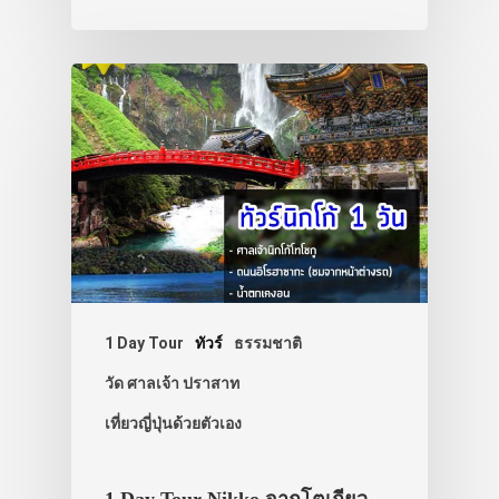
ประเทศญี่ปุ่น
เที่ยวญี่ปุ่นด้วย
เอง
รถบัส
เดินทาง
1 Day Tour
ทัวร์
ธรรมชาติ
ทัวร์
วัด ศาลเจ้า ปราสาท
ที่พัก
เที่ยวญี่ปุ่นด้วยตัวเอง
สาระน่ารู้
VIDEO
1 Day Tour Nikko จากโตเกียว