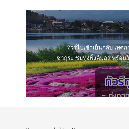
ทัวร์ไปเช้าเย็นกลับ เท
ซากุระ ชมทุ่งพิ้งค์มอส พร้อมว