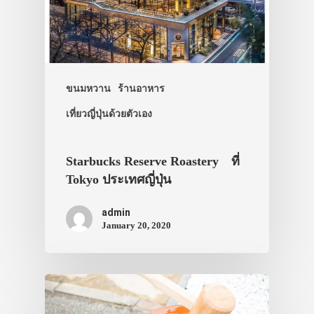
ประเทศญี่ปุ่น
เที่ยวญี่ปุ่นด้วย
เอง
ขนมหวาน
ร้านอาหาร
รถบัส
เที่ยวญี่ปุ่นด้วยตัวเอง
เดินทาง
Starbucks Reserve Roastery ที่
ทัวร์
Tokyo ประเทศญี่ปุ่น
ที่พัก
admin
สาระน่ารู้
January 20, 2020
VIDEO
ภาพประทับใจ