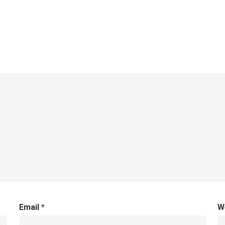
Email
*
W