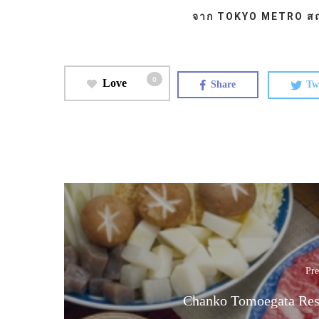
จาก TOKYO METRO สถาน
0
Love
Share
Tw
Pre
Chanko Tomoegata Res