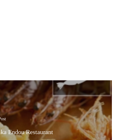
Post
ka Endou Restaurant