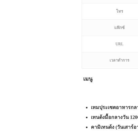
โทร
แฟ๊กซ์
URL
เวลาทำการ
เมนู
เทมปุระเซตอาหารกลา
เทนด้งมื้อกลางวัน 12
คามิเทนด้ง (วันเสาร์อา