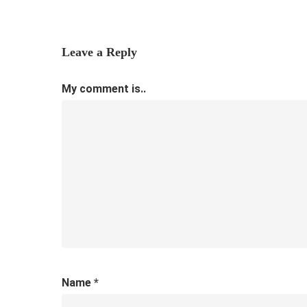
Leave a Reply
My comment is..
Name
*