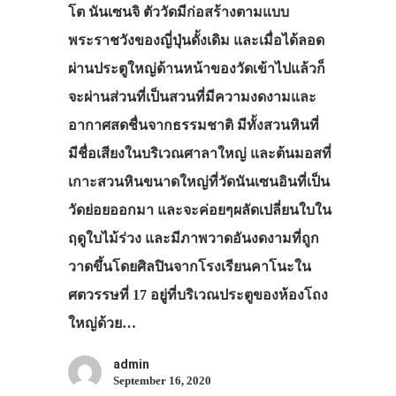
โต นันเซนจิ ตัววัดมีก่อสร้างตามแบบ
เที่ยวญี่ปุ่นด้วย
พระราชวังของญี่ปุ่นดั้งเดิม และเมื่อได้ลอด
เอง
ผ่านประตูใหญ่ด้านหน้าของวัดเข้าไปแล้วก็
รถบัส
จะผ่านส่วนที่เป็นสวนที่มีความงดงามและ
อากาศสดชื่นจากธรรมชาติ มีทั้งสวนหินที่
เดินทาง
มีชื่อเสียงในบริเวณศาลาใหญ่ และต้นมอสที่
ทัวร์
เกาะสวนหินขนาดใหญ่ที่วัดนันเซนอินที่เป็น
ที่พัก
วัดย่อยออกมา และจะค่อยๆผลัดเปลี่ยนใบใน
สาระน่ารู้
ฤดูใบไม้ร่วง และมีภาพวาดอันงดงามที่ถูก
วาดขึ้นโดยศิลปินจากโรงเรียนคาโนะใน
VIDEO
ศตวรรษที่ 17 อยู่ที่บริเวณประตูของห้องโถง
ภาพประทับใจ
ใหญ่ด้วย…
admin
September 16, 2020