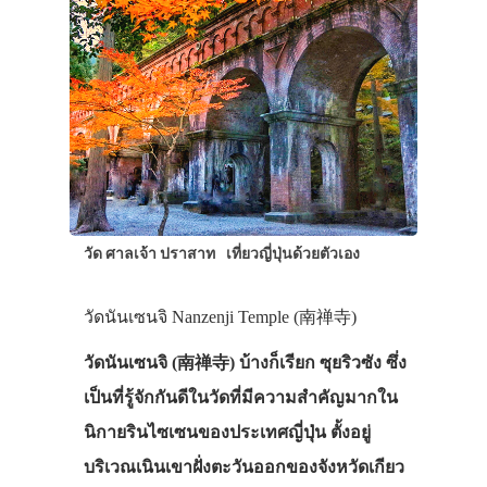
วัด ศาลเจ้า ปราสาท
เที่ยวญี่ปุ่นด้วยตัวเอง
วัดนันเซนจิ Nanzenji Temple (南禅寺)
วัดนันเซนจิ (南禅寺) บ้างก็เรียก ซุยริวซัง ซึ่ง
เป็นที่รู้จักกันดีในวัดที่มีความสำคัญมากใน
นิกายรินไซเซนของประเทศญี่ปุ่น ตั้งอยู่
บริเวณเนินเขาฝั่งตะวันออกของจังหวัดเกียว
ประเทศญี่ปุ่น