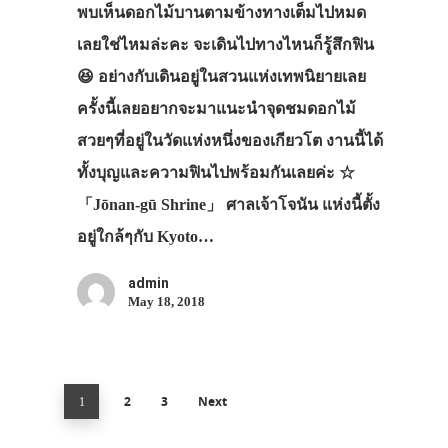
พบเห็นดอกไม้บานตามข้างทางเต็มไปหมด
เลยใช่ไหมล่ะคะ จะเดินไปทางไหนก็รู้สึกฟิน
😆 อย่างกับเดินอยู่ในสวนแห่งเทพนิยายเลย
ครั้งนี้เลยอยากจะมาแนะนำจุดชมดอกไม้
สวยๆที่อยู่ในวัดแห่งหนึ่งของเกียวโต งานนี้ได้
ทั้งบุญและความฟินไปพร้อมกันเลยค่ะ ☆
「Jōnan-gū Shrine」 ศาลเจ้าโจนัน แห่งนี้ตั้ง
อยู่ใกล้ๆกับ Kyoto…
admin
May 18, 2018
2
3
Next
1