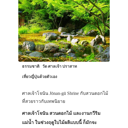
ธรรมชาติ
วัด ศาลเจ้า ปราสาท
เที่ยวญี่ปุ่นด้วยตัวเอง
ศาลเจ้าโจนัน Jōnan-gū Shrine กับสวนดอกไม้
ที่สวยราวกับเทพนิยาย
ศาลเจ้าโจนัน สวนดอกไม้ และงานกวีริม
แม่น้ำ ในช่วงฤดูใบไม้ผลิแบบนี้ ก็มักจะ