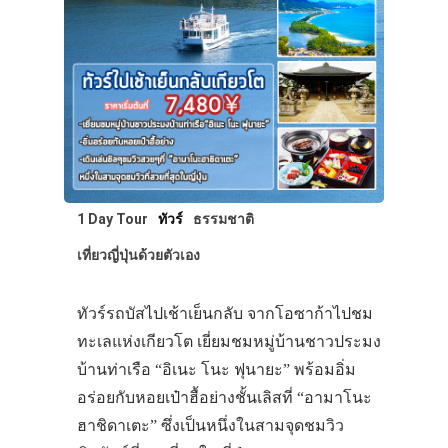
1 Day Tour
ทัวร์
ธรรมชาติ
เที่ยวญี่ปุ่นด้วยตัวเอง
ทัวร์รถบัสไปเช้าเย็นกลับ จากโอซาก้าไปชม
ทะเลแห่งเกียวโต เยี่ยมชมหมู่บ้านชาวประมง
บ้านท่าเรือ “อิเนะ โนะ ฟุนายะ” พร้อมอิ่ม
อร่อยกับหอยเป๋าฮื้อย่างชั้นเลิสที่ “อามาโนะ
ฮาชิดาเตะ” ซึ่งเป็นหนึ่งในสามจุดชมวิว