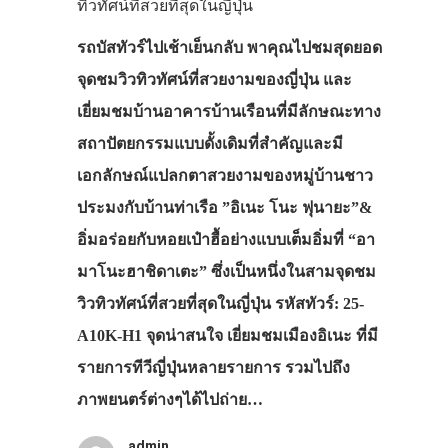
ทิวทัศน์ที่สวยที่สุดในญี่ปุ่น
รถบัสทัวร์ไปเช้าเย็นกลับ พาคุณไปชมสุดยอด
จุดชมวิวทิวทัศน์ที่สวยงามของญี่ปุ่น และ
เยี่ยมชมบ้านอาคารบ้านเรือนที่มีลักษณะทาง
สถาปัตยกรรมแบบดั้งเดิมที่สำคัญและมี
เอกลักษณ์แปลกตาสวยงามของหมู่บ้านชาว
ประมงกับบ้านท่าเรือ ”อิเนะ โนะ ฟุนายะ”&
อิ่มอร่อยกับหอยเป๋าฮื้อย่างแบบเต็มอิ่มที่ “อา
มาโนะฮาชิดาเตะ” ซึ่งเป็นหนึ่งในสามจุดชม
วิวทิวทัศน์ที่สวยที่สุดในญี่ปุ่น รหัสทัวร์: 25-
A10K-H1 จุดน่าสนใจ เยี่ยมชมเมืองอิเนะ ที่มี
รายการทีวีญี่ปุ่นหลายรายการ รวมไปถึง
ภาพยนตร์ต่างๆได้ไปถ่าย…
admin