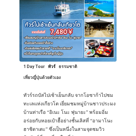
1 Day Tour
ทัวร์
ธรรมชาติ
เที่ยวญี่ปุ่นด้วยตัวเอง
ทัวร์รถบัสไปเช้าเย็นกลับ จากโอซาก้าไปชม
ทะเลแห่งเกียวโต เยี่ยมชมหมู่บ้านชาวประมง
บ้านท่าเรือ “อิเนะ โนะ ฟุนายะ” พร้อมอิ่ม
อร่อยกับหอยเป๋าฮื้อย่างชั้นเลิสที่ “อามาโนะ
ฮาชิดาเตะ” ซึ่งเป็นหนึ่งในสามจุดชมวิว