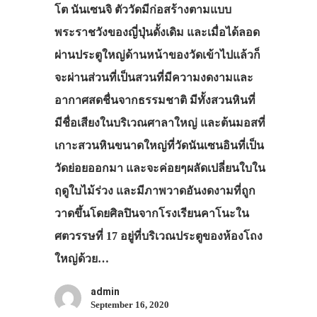
โต นันเซนจิ ตัววัดมีก่อสร้างตามแบบ
เที่ยวญี่ปุ่นด้วย
พระราชวังของญี่ปุ่นดั้งเดิม และเมื่อได้ลอด
เอง
ผ่านประตูใหญ่ด้านหน้าของวัดเข้าไปแล้วก็
รถบัส
จะผ่านส่วนที่เป็นสวนที่มีความงดงามและ
อากาศสดชื่นจากธรรมชาติ มีทั้งสวนหินที่
เดินทาง
มีชื่อเสียงในบริเวณศาลาใหญ่ และต้นมอสที่
ทัวร์
เกาะสวนหินขนาดใหญ่ที่วัดนันเซนอินที่เป็น
ที่พัก
วัดย่อยออกมา และจะค่อยๆผลัดเปลี่ยนใบใน
สาระน่ารู้
ฤดูใบไม้ร่วง และมีภาพวาดอันงดงามที่ถูก
วาดขึ้นโดยศิลปินจากโรงเรียนคาโนะใน
VIDEO
ศตวรรษที่ 17 อยู่ที่บริเวณประตูของห้องโถง
ภาพประทับใจ
ใหญ่ด้วย…
admin
September 16, 2020