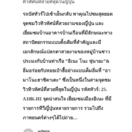
ทิวทัศน์ที่สวยที่สุดในญี่ปุ่น
รถบัสทัวร์ไปเช้าเย็นกลับ พาคุณไปชมสุดยอด
จุดชมวิวทิวทัศน์ที่สวยงามของญี่ปุ่น และ
เยี่ยมชมบ้านอาคารบ้านเรือนที่มีลักษณะทาง
สถาปัตยกรรมแบบดั้งเดิมที่สำคัญและมี
เอกลักษณ์แปลกตาสวยงามของหมู่บ้านชาว
ประมงกับบ้านท่าเรือ ”อิเนะ โนะ ฟุนายะ”&
อิ่มอร่อยกับหอยเป๋าฮื้อย่างแบบเต็มอิ่มที่ “อา
มาโนะฮาชิดาเตะ” ซึ่งเป็นหนึ่งในสามจุดชม
วิวทิวทัศน์ที่สวยที่สุดในญี่ปุ่น รหัสทัวร์: 25-
A10K-H1 จุดน่าสนใจ เยี่ยมชมเมืองอิเนะ ที่มี
รายการทีวีญี่ปุ่นหลายรายการ รวมไปถึง
ภาพยนตร์ต่างๆได้ไปถ่าย…
admin