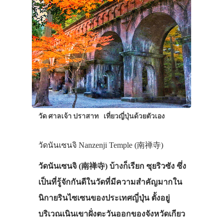
วัด ศาลเจ้า ปราสาท
เที่ยวญี่ปุ่นด้วยตัวเอง
วัดนันเซนจิ Nanzenji Temple (南禅寺)
วัดนันเซนจิ (南禅寺) บ้างก็เรียก ซุยริวซัง ซึ่ง
เป็นที่รู้จักกันดีในวัดที่มีความสำคัญมากใน
นิกายรินไซเซนของประเทศญี่ปุ่น ตั้งอยู่
บริเวณเนินเขาฝั่งตะวันออกของจังหวัดเกียว
ประเทศญี่ปุ่น