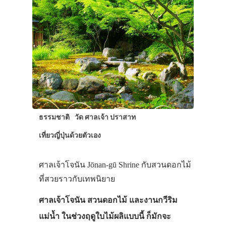
ธรรมชาติ
วัด ศาลเจ้า ปราสาท
เที่ยวญี่ปุ่นด้วยตัวเอง
ศาลเจ้าโจนัน Jōnan-gū Shrine กับสวนดอกไม้
ที่สวยราวกับเทพนิยาย
ศาลเจ้าโจนัน สวนดอกไม้ และงานกวีริม
แม่น้ำ ในช่วงฤดูใบไม้ผลิแบบนี้ ก็มักจะ