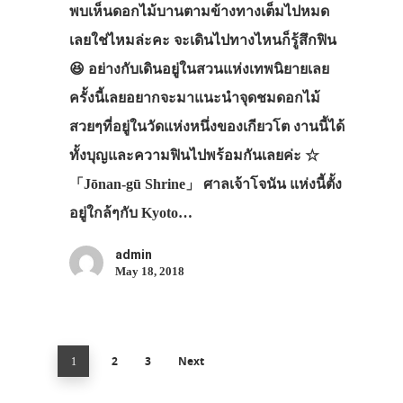
พบเห็นดอกไม้บานตามข้างทางเต็มไปหมด
เลยใช่ไหมล่ะคะ จะเดินไปทางไหนก็รู้สึกฟิน
😆 อย่างกับเดินอยู่ในสวนแห่งเทพนิยายเลย
ครั้งนี้เลยอยากจะมาแนะนำจุดชมดอกไม้
สวยๆที่อยู่ในวัดแห่งหนึ่งของเกียวโต งานนี้ได้
ทั้งบุญและความฟินไปพร้อมกันเลยค่ะ ☆
「Jōnan-gū Shrine」 ศาลเจ้าโจนัน แห่งนี้ตั้ง
อยู่ใกล้ๆกับ Kyoto…
admin
May 18, 2018
2
3
Next
1