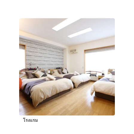
เที่ยวญี่ปุ่นด้วย
เอง
รถบัส
เดินทาง
ทัวร์
ที่พัก
สาระน่ารู้
VIDEO
ภาพประทับใจ
โรงแรม