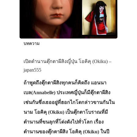
บทความ
เปิดตำนานตุ๊กตาผีสิงญี่ปุ่น โอคิคุ (Okiku) –
japan555
ถ้าพูดถึงตุ๊กตาผีสิงทุกคนก็คิดถึง แอนนา
เบล(Annabelle) ประเทศญี่ปุ่นก็มีตุ๊กตาผีสิง
เช่นกันซึ่งเธออยู่ที่ฮอกไกโดกล่าวขานกันใน
นาม โอคิคุ (Okiku) เป็นตุ๊กตาโบราณที่มี
ตำนานที่ขนลุกที่โด่งดังไปทั่วโลก เรื่อง
ตำนานของตุ๊กตาผีสิง โอคิคุ (Okiku) ในปี