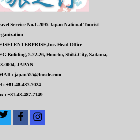
avel Service No.1-2095 Japan National Tourist
rganization
EISEI ENTERPRISE,Inc. Head Office
G Buliding, 5-22-26, Honcho, Shiki-City, Saitama,
53-0004, JAPAN
MAIl : japan555@busde.com
l : +81-48-487-7024
x : +81-48-487-7149