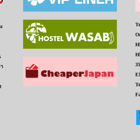
Tr
จะ
O
H
HE
น
3
่า
E
Te
ง
Fa