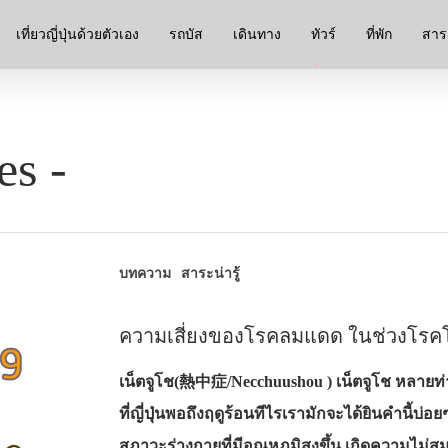
เที่ยวญี่ปุ่นด้วยตัวเอง
รถบัส
เดินทาง
ทัวร์
ที่พัก
สาระ
es -
บทความ
สาระน่ารู้
ความเสี่ยงของโรคลมแดด ในช่วงโรคโ
เน็ตจูโช(熱中症/Necchuushou ) เน็ตจูโช หลายท่
ที่ญี่ปุ่นพอถึงฤดูร้อนทีไรเรามักจะได้ยินคำนี้บ
สภาวะร่างกายที่มีอุณหภูมิสูงขึ้น เกิดความไม่