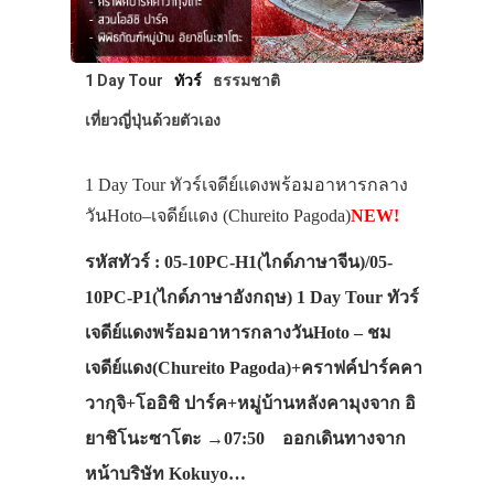
1 Day Tour
ทัวร์
ธรรมชาติ
เที่ยวญี่ปุ่นด้วยตัวเอง
1 Day Tour ทัวร์เจดีย์แดงพร้อมอาหารกลาง
วันHoto–เจดีย์แดง (Chureito Pagoda)
NEW!
รหัสทัวร์ : 05-10PC-H1(ไกด์ภาษาจีน)/05-
10PC-P1(ไกด์ภาษาอังกฤษ) 1 Day Tour ทัวร์
เจดีย์แดงพร้อมอาหารกลางวันHoto – ชม
เจดีย์แดง(Chureito Pagoda)+คราฟค์ปาร์คคา
วากุจิ+โออิชิ ปาร์ค+หมู่บ้านหลังคามุงจาก อิ
ยาชิโนะซาโตะ →07:50 ออกเดินทางจาก
หน้าบริษัท Kokuyo…