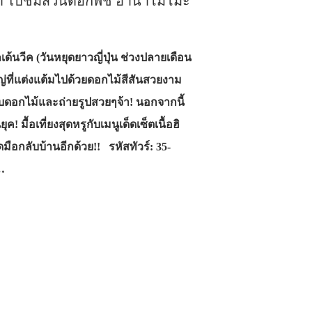
กย่า ไปชมสวนดอกพีช ฮานาโมโมะ
ด้นวีค (วันหยุดยาวญี่ปุ่น ช่วงปลายเดือน
่ที่แต่งแต้มไปด้วยดอกไม้สีสันสวยงาม
ดอกไม้และถ่ายรูปสวยๆจ้า! นอกจากนี้
ื้อเที่ยงสุดหรูกับเมนูเด็ดเซ็ตเนื้อฮิ
มือกลับบ้านอีกด้วย!! รหัสทัวร์: 35-
…