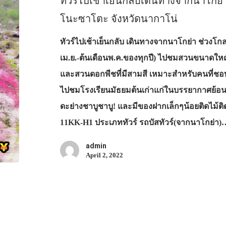
ทัวร์ไปเช้าเย็นกลับเดินทางจากนาโ
โนะซาโตะ จังหวัดนากาโน่
ทัวร์ไปเช้าเย็นกลับ เดินทางจากนาโกย่า ช่วงโกลเ
เม.ย.-ต้นเดือนพ.ค.ของทุกปี) ไปชมสวนขนาดใหญ
และสวนดอกพีชที่มีสามสี เหมาะสำหรับคนที่ชอบ
ไปชมโรงเรียนมัธยมต้นเก่าแก่ในบรรยากาศย้อนยุค! ม
ดะย่างชาบูชาบู! และมีของฝากเล็กๆน้อยติดไม้ติด
11KK-H1 ประเภททัวร์ รถบัสทัวร์(จากนาโกย่า)
admin
April 2, 2022