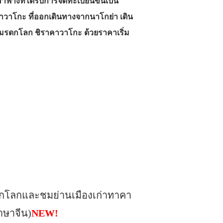
ฟางที่ได้รับการจดทะเบียนขึ้นเป็น
คาวาโกะ ที่ออกเดินทางจากนาโกย่า เดิน
งมรดกโลก ชิราคาวาโกะ ด้วยราคาเริ่ม
รดกโลกและชมย่านเมืองเก่าทาคา
าษาจีน)
NEW!