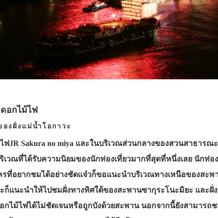
มดอกไม้ไฟ
องฝั่งแม่น้ำโอกาวะ
านีรถไฟJR Sakura no miya และในบริเวณส่วนกลางของสวนสาธารณะ
เวณที่ได้รับความนิยมของนักท่องเที่ยวมากที่สุดที่หนึ่งเลย นักท
ใครที่อยากชมได้อย่างชัดแจ๋วก็ขอแนะนำบริเวณทางเหนือของสะพาน
ะก็แนะนำให้ไปชมฝั่งทางทิศใต้ของสะพานซากุระโนะมิยะ และฝั่ง
อกไม้ไฟได้ไม่ชัดเจนหรือถูกบังด้วยสะพาน นอกจากนี้ยังสามารถ