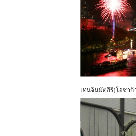
เทนจินมัตสึริ(โอซา