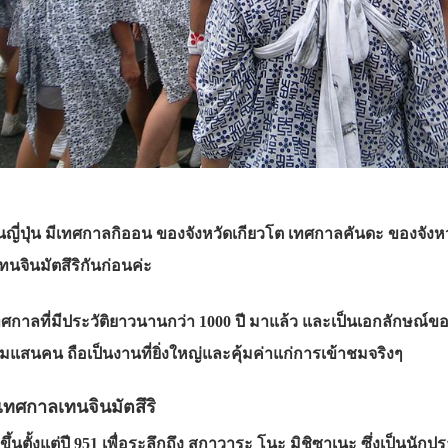
ในญี่ปุ่น มีเทศกาลกิออน ของจังหวัดเกียวโต เทศกาลคันดะ ของจังห
ทนจินมัตสึริกันก่อนค่ะ
ทศกาลที่มีประวัติยาวนานกว่า 1000 ปี มาแล้ว และเป็นเอกลักษณ์ขอ
มแสนคน ถือเป็นงานที่ยิ่งใหญ่และคุ้มค่าแก่การเข้าชมจริงๆ
ทศกาลเทนจินมัตสึริ
ขึ้นตั้งแต่ปี 951 เพื่อระลึกถึง สุกาวาระ โนะ มิชิซาเนะ ซึ่งเป็นนั