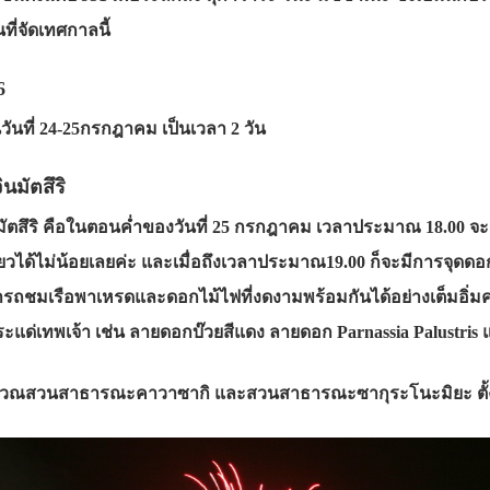
ที่จัดเทศกาลนี้
6
นวันที่ 24-25กรกฎาคม เป็นเวลา 2 วัน
มัตสึริ
ตสึริ คือในตอนค่ำของวันที่ 25 กรกฎาคม เวลาประมาณ 18.00 จะมี
ยวได้ไม่น้อยเลยค่ะ และเมื่อถึงเวลาประมาณ19.00 ก็จะมีการจุดดอก
มารถชมเรือพาเหรดและดอกไม้ไฟที่งดงามพร้อมกันได้อย่างเต็มอิ่มค่ะ
ะแด่เทพเจ้า เช่น ลายดอกบ๊วยสีแดง ลายดอก Parnassia Palustris
 บริเวณสวนสาธารณะคาวาซากิ และสวนสาธารณะซากุระโนะมิยะ ตั้ง