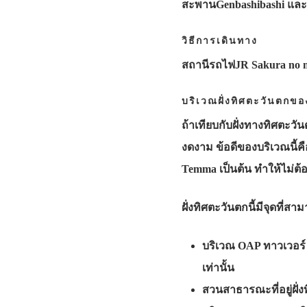
สะพานGenbashibashi และ 
วิธีการเดินทาง
สถานีรถไฟJR Sakura no m
บริเวณฝั่งทิศตะวันตกขอ
ถ้าเทียบกับฝั่งทางทิศตะ
งดงาม ข้อดีของบริเวณนี้ค
Temma เป็นต้น ทำให้ไม่ต้
ฝั่งทิศตะวันตกนี้มีจุดที่ส
บริเวณ OAP ทาวเวอร์ 
เท่านั้น
สวนสาธารณะที่อยู่ฝั