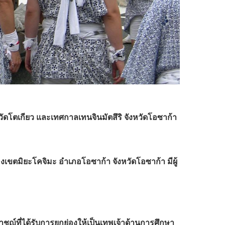
วัดโตเกียว และเทศกาลเทนจินมัตสึริ จังหวัดโอซาก้า
งเขตมิยะโคจิมะ อำเภอโอซาก้า จังหวัดโอซาก้า มีผู้
กปราชญ์ที่ได้รับการยกย่องให้เป็นเทพเจ้าด้านการศึกษา