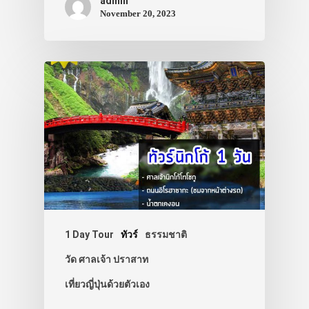
admin
November 20, 2023
ประเทศญี่ปุ่น
เที่ยวญี่ปุ่นด้วย
เอง
รถบัส
เดินทาง
ทัวร์
1 Day Tour
ทัวร์
ธรรมชาติ
ที่พัก
วัด ศาลเจ้า ปราสาท
เที่ยวญี่ปุ่นด้วยตัวเอง
สาระน่ารู้