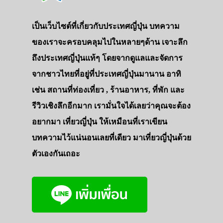
เป็นเว็บไซต์ที่เกี่ยวกับประเทศญี่ปุ่น บทความ
ของเราจะครอบคลุมไปในหลายๆด้าน เจาะลึก
ถึงประเทศญี่ปุ่นแท้ๆ โดยจากดูแลและจัดการ
จากชาวไทยที่อยู่ที่ประเทศญี่ปุ่นมานาน อาทิ
เช่น สถานที่ท่องเที่ยว , ร้านอาหาร, ที่พัก และ
รีวิวเชิงลึกอีกมาก เรามั่นใจได้เลยว่าคุณจะต้อง
อยากมา เที่ยวญี่ปุ่น ให้เหมือนที่เราเขียน
บทความไว้แน่นอนเลยที่เดียว มาเที่ยวญี่ปุ่นด้วย
ตัวเองกันเถอะ