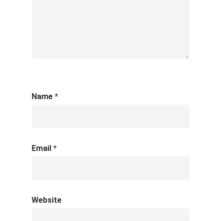
Name
*
Email
*
Website