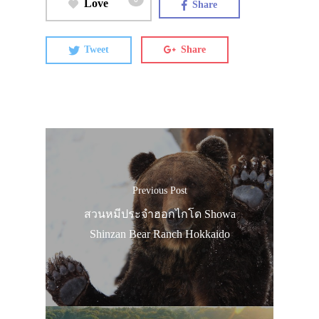
Love
Share
รถบัส
เดินทาง
Tweet
Share
ทัวร์
ที่พัก
สาระน่ารู้
VIDEO
ภาพประทับใจ
Previous Post
สวนหมีประจำฮอกไกโด Showa
Shinzan Bear Ranch Hokkaido