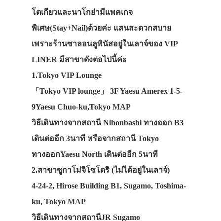
โตเกียวและนาโกย่ามีแพคเกจ
พิเศษ(Stay+Nail)ด้วยค่ะ แสนสะดวกสบาย
เพราะร้านซาลอนลูพินัสอยู่ในเลาจ์ของ VIP
LINER มีสาขาดังต่อไปนี้ค่ะ
1.Tokyo VIP Lounge
「Tokyo VIP lounge」 3F Yaesu Amerex 1-5-
9Yaesu Chuo-ku,Tokyo
MAP
วิธีเดินทางจากสถานี Nihonbashi ทางออก B3
เดินต่ออีก 3นาที หรือจากสถานี Tokyo
ทางออกYaesu North เดินต่ออีก 5นาที
2.สาขาซูกาโม่จิโซโดริ (ไม่ได้อยู่ในเลาจ์)
4-24-2, Hirose Building B1, Sugamo, Toshima-
ku, Tokyo
MAP
วิธีเดินทางจากสถานีJR Sugamo