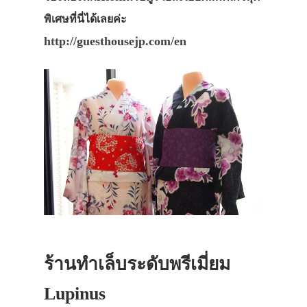
พิเศษที่นี่ได้เลยค่ะ
http://guesthousejp.com/en
ร้านทำเล็บระดับพรีเมี่ยม
Lupinus