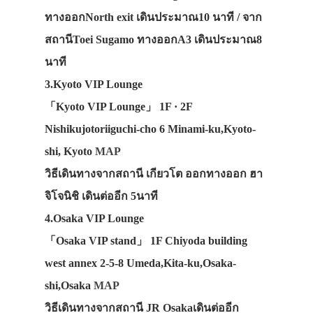
ทางออกNorth exit เดินประมาณ10 นาที / จาก
สถานีToei Sugamo ทางออกA3 เดินประมาณ8
นาที
3.Kyoto VIP Lounge
「Kyoto VIP Lounge」 1F · 2F
Nishikujotoriiguchi-cho 6 Minami-ku,Kyoto-
shi, Kyoto
MAP
วิธีเดินทางจากสถานี เกียวโต ออกทางออก ฮา
จิโจนิชิ เดินต่ออีก 5นาที
4.Osaka VIP Lounge
「Osaka VIP stand」 1F Chiyoda building
west annex 2-5-8 Umeda,Kita-ku,Osaka-
shi,Osaka
MAP
วิธีเดินทางจากสถานี JR Osakaเดินต่ออีก