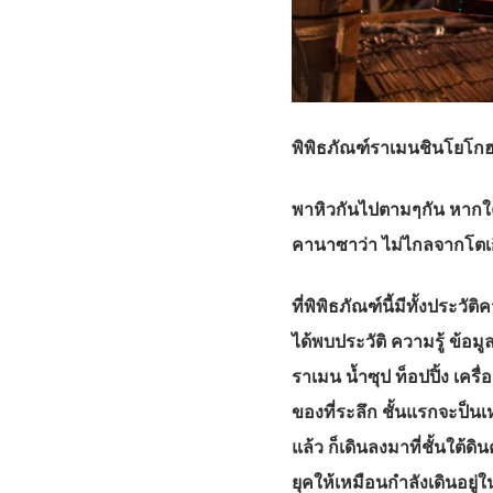
พิพิธภัณฑ์ราเมนชินโยโกฮ
พาหิวกันไปตามๆกัน หากใครก
คานาซาว่า ไม่ไกลจากโตเก
ที่พิพิธภัณฑ์นี้มีทั้งป
ได้พบประวัติ ความรู้ ข้อม
ราเมน น้ำซุป ท็อปปิ้ง เค
ของที่ระลึก ชั้นแรกจะป็นเห
แล้ว ก็เดินลงมาที่ชั้นใต้
ยุคให้เหมือนกำลังเดินอยู่ในเ