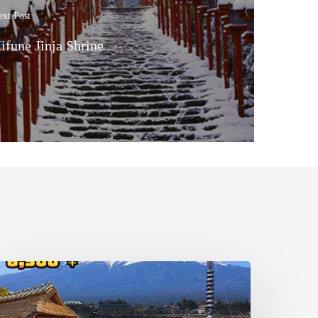
ext Post
ifune Jinja Shrine