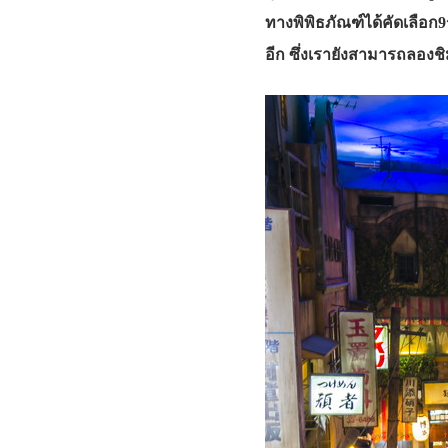
ทางพิพิธภัณฑ์ได้คัดเลือก9ร
อีก ซึ่งเรายังสามารถลองช