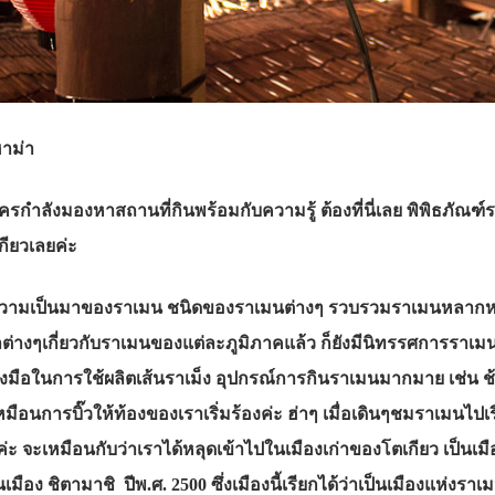
าม่า
ำลังมองหาสถานที่กินพร้อมกับความรู้ ต้องที่นี่เลย พิพิธภัณฑ์ราเ
ียวเลยค่ะ
ระวัติความเป็นมาของราเมน ชนิดของราเมนต่างๆ รวบรวมราเมนหลากห
ูลต่างๆเกี่ยวกับราเมนของแต่ละภูมิภาคแล้ว ก็ยังมีนิทรรศการราเมน เ
รื่องมือในการใช้ผลิตเส้นราเม็ง อุปกรณ์การกินราเมนมากมาย เช่น 
มือนการบิ๊วให้ท้องของเราเริ่มร้องค่ะ ฮ่าๆ เมื่อเดินๆชมราเมนไปเรื่
ดินค่ะ จะเหมือนกับว่าเราได้หลุดเข้าไปในเมืองเก่าของโตเกียว เป
มือง ชิตามาชิ ปีพ.ศ. 2500 ซึ่งเมืองนี้เรียกได้ว่าเป็นเมืองแห่งราเมน 