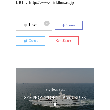
URL： http://www.shinkibus.co.jp
0
Love
Share
Tweet
Share
Previous Post
SYMPHONY TOKYO BAY CRUISE
II