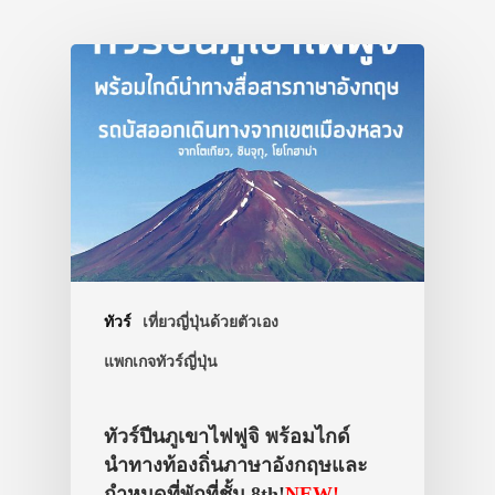
สาระน่ารู้
VIDEO
ภาพประทับใจ
ทัวร์
เที่ยวญี่ปุ่นด้วยตัวเอง
แพกเกจทัวร์ญี่ปุ่น
ทัวร์ปีนภูเขาไฟฟูจิ พร้อมไกด์
นำทางท้องถิ่นภาษาอังกฤษและ
กำหนดที่พักที่ชั้น 8th!
NEW!