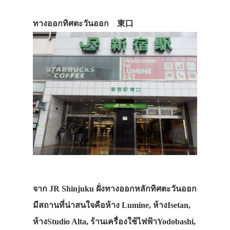
ทางออกทิศตะวันออก 東口
จาก JR Shinjuku ฝั่งทางออกหลักทิศตะวันออก
มีสถานที่น่าสนใจคือห้าง Lumine, ห้างIsetan,
ห้างStudio Alta, ร้านเครื่องใช้ไฟฟ้าYodobashi,