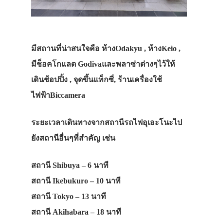
มีสถานที่น่าสนใจคือ ห้างOdakyu , ห้างKeio ,
มีช็อคโกแลต Godivaและพลาซ่าต่างๆไว้ให้
เดินช้อปปิ้ง , จุดขึ้นแท็กซี่, ร้านเครื่องใช้
ไฟฟ้าBiccamera
ระยะเวลาเดินทางจากสถานีรถไฟอุเอะโนะไป
ยังสถานีอื่นๆที่สำคัญ เช่น
สถานี Shibuya – 6 นาที
สถานี Ikebukuro – 10 นาที
สถานี Tokyo – 13 นาที
สถานี Akihabara – 18 นาที