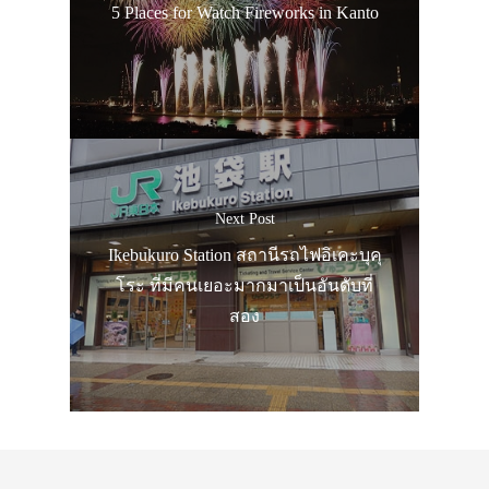
5 Places for Watch Fireworks in Kanto
เอง
รถบัส
เดินทาง
ทัวร์
ที่พัก
Next Post
สาระน่ารู้
Ikebukuro Station สถานีรถไฟอิเคะบุคุ
VIDEO
โระ ที่มีคนเยอะมากมาเป็นอันดับที่
สอง
ภาพประทับใจ