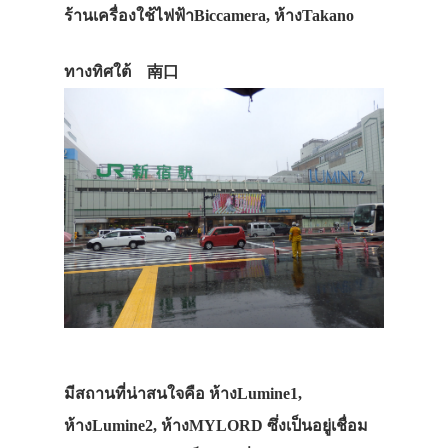
ร้านเครื่องใช้ไฟฟ้าBiccamera, ห้างTakano
ทางทิศใต้ 南口
มีสถานที่น่าสนใจคือ ห้างLumine1,
ห้างLumine2, ห้างMYLORD ซึ่งเป็นอยู่เชื่อม