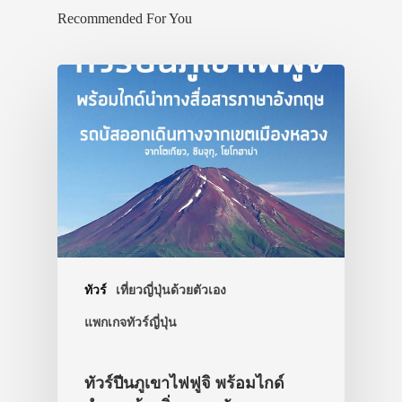
เที่ยวญี่ปุ่นด้วย
Recommended For You
เอง
รถบัส
เดินทาง
ทัวร์
ที่พัก
สาระน่ารู้
VIDEO
ภาพประทับใจ
ทัวร์
เที่ยวญี่ปุ่นด้วยตัวเอง
แพกเกจทัวร์ญี่ปุ่น
ทัวร์ปีนภูเขาไฟฟูจิ พร้อมไกด์