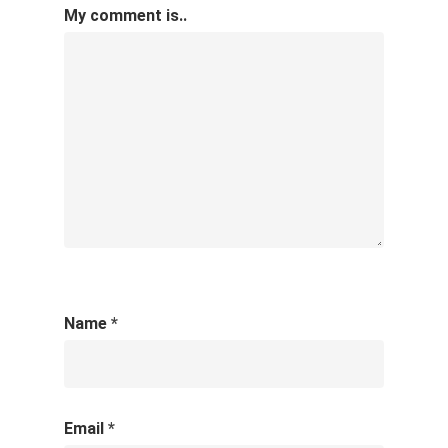
My comment is..
Name
*
Email
*