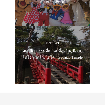
ที่ โตเกียวดิสนีย์
Next Post
สถาปัตยกรรมที่เก่าแก่ที่สุดในภูมิภาค
โทโฮกุ วัดโกะไดโด ( Godaido Temple
)
ประเทศญี่ปุ่น