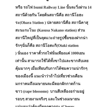
หรือ รถไฟ Isumi Railway Line
นั้นจะวิ่งผ่าน 14
สถานีด้วยกัน โดยต้นสถานีคือ
สถานีโอฮะ
ระ(Ohara Station )
ปลายสถานีคือ
สถานีคาสุ
สะนะกะโนะ (Kasusa Nakano station)
ส่วน
สถานีใหญ่ที่เป็นจุดแวะถ่ายรูปซื้อของฝากน่า
รักๆนั่นก็คือ
สถานีโอตะกิ(Otaki station
)
นั่นเอง ราคาตั๋วรถไฟนั่น
เพียงแค่ 1000เยน
เท่านั้น สามารถใช้ได้ทั้งขาไปและขากลับเลย
คุ้มมากๆ เมื่อเทียบกับการได้ชมความน่ารักๆ
ของเมืองนี้ แนะนำว่าถ้าไปเที่ยวช่วงเดือน
มกราคมถึงเมษายนจะมีดอก
ผักกาดก้าน
ขาว
(
rape blossoms)
บานสีเหลืองอร่ามอยู่
รอบๆ สวยงามจริงๆ และในช่วงเมษายน
แน่นอนว่าต้องมี
ดอกซากุระ (Cherry