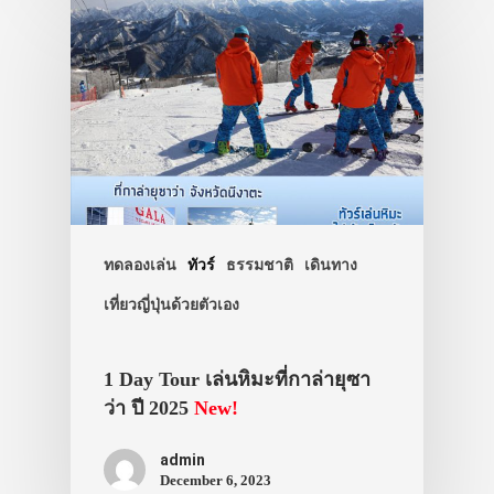
ประเทศญี่ปุ่น
เที่ยวญี่ปุ่นด้วย
เอง
รถบัส
เดินทาง
ทดลองเล่น
ทัวร์
ธรรมชาติ
เดินทาง
ทัวร์
เที่ยวญี่ปุ่นด้วยตัวเอง
ที่พัก
1 Day Tour เล่นหิมะที่กาล่ายุซา
สาระน่ารู้
ว่า ปี 2025
New!
VIDEO
admin
ภาพประทับใจ
December 6, 2023